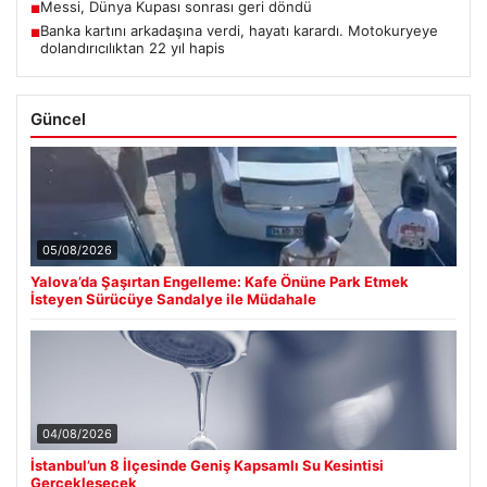
Messi, Dünya Kupası sonrası geri döndü
■
Banka kartını arkadaşına verdi, hayatı karardı. Motokuryeye
■
dolandırıcılıktan 22 yıl hapis
Güncel
05/08/2026
Yalova’da Şaşırtan Engelleme: Kafe Önüne Park Etmek
İsteyen Sürücüye Sandalye ile Müdahale
04/08/2026
İstanbul’un 8 İlçesinde Geniş Kapsamlı Su Kesintisi
Gerçekleşecek