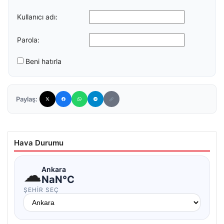
Kullanıcı adı:
Parola:
Beni hatırla
Paylaş:
Hava Durumu
☁
Ankara
NaN°C
ŞEHIR SEÇ