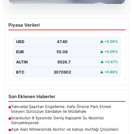
04.08.2026
İstanbul’un 8 İlçesinde Geniş Kapsamlı
Piyasa Verileri
Su Kesintisi Gerçekleşecek
İstanbul Su ve Kanalizasyon İdaresi (İSKİ), 5 Ağustos'ta
önemli altyapı yenileme çalışmaları kapsamında şehrin…
USD
47.60
▲ +0.06%
EUR
55.06
▲ +0.09%
ALTIN
6526.7
▲ +0.47%
BTC
3070902
▲ +0.86%
Son Eklenen Haberler
Yalova’da Şaşırtan Engelleme: Kafe Önüne Park Etmek
■
İsteyen Sürücüye Sandalye ile Müdahale
İstanbul’un 8 İlçesinde Geniş Kapsamlı Su Kesintisi
■
Gerçekleşecek
Açık Alan Mimarisinde Konfor ve bahçe mutfağı Çözümleri
■