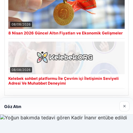
08/08/2026
8 Nisan 2026 Güncel Altın Fiyatları ve Ekonomik Gelişmeler
08/08/2026
Kelebek sohbet platformu İle Çevrim içi İletişimin Seviyeli
Adresi Ve Muhabbet Deneyimi
×
Göz Atın
Son Eklenen Firmalar
Cengiz Sigorta
23/06/2026