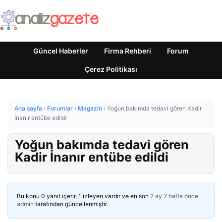
Güncel Haberler
Firma Rehberi
Forum
Çerez Politikası
Ana sayfa
›
Forumlar
›
Magazin
›
Yoğun bakımda tedavi gören Kadir
İnanır entübe edildi
Yoğun bakımda tedavi gören
Kadir İnanır entübe edildi
Bu konu 0 yanıt içerir, 1 izleyen vardır ve en son
2 ay 2 hafta önce
admin
tarafından güncellenmiştir.