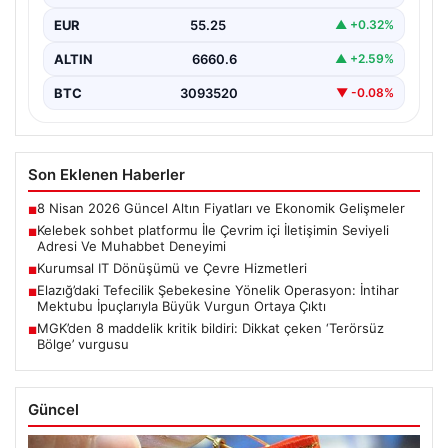
kurması ciddi bir değer taşımaktadır. Günümüzde
EUR
55.25
▲ +0.32%
çeşitli…
ALTIN
6660.6
▲ +2.59%
BTC
3093520
▼ -0.08%
Son Eklenen Haberler
8 Nisan 2026 Güncel Altın Fiyatları ve Ekonomik Gelişmeler
■
Kelebek sohbet platformu İle Çevrim içi İletişimin Seviyeli
■
Adresi Ve Muhabbet Deneyimi
Kurumsal IT Dönüşümü ve Çevre Hizmetleri
■
Elazığ’daki Tefecilik Şebekesine Yönelik Operasyon: İntihar
■
Mektubu İpuçlarıyla Büyük Vurgun Ortaya Çıktı
MGK’den 8 maddelik kritik bildiri: Dikkat çeken ‘Terörsüz
■
Bölge’ vurgusu
Güncel