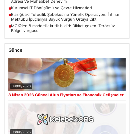
Adresi Ve Muhabbet Deneyimi
Kurumsal IT Dönüşümü ve Çevre Hizmetleri
■
Elazığ’daki Tefecilik Şebekesine Yönelik Operasyon: İntihar
■
Mektubu İpuçlarıyla Büyük Vurgun Ortaya Çıktı
MGK’den 8 maddelik kritik bildiri: Dikkat çeken ‘Terörsüz
■
Bölge’ vurgusu
Güncel
08/08/2026
8 Nisan 2026 Güncel Altın Fiyatları ve Ekonomik Gelişmeler
08/08/2026