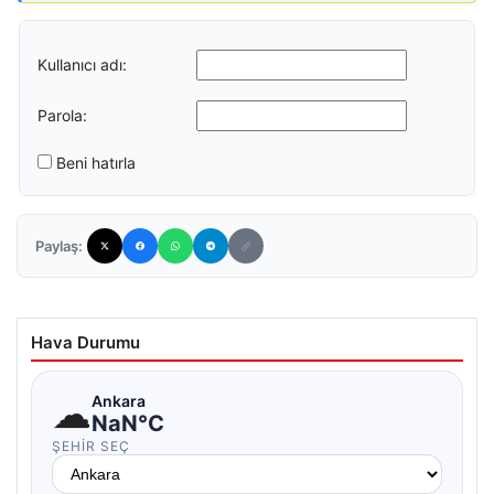
Kullanıcı adı:
Parola:
Beni hatırla
Paylaş:
Hava Durumu
☁
Ankara
NaN°C
ŞEHIR SEÇ