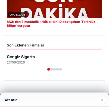
06/08/2026
MGK’den 8 maddelik kritik bildiri: Dikkat çeken ‘Terörsüz
Bölge’ vurgusu
Son Eklenen Firmalar
Cengiz Sigorta
23/06/2026
×
Göz Atın
Web sitemizi nasıl kullandığınızı daha iyi anlayabilmek,
© 2026 Analiz Gazete – Güncel Haberler
deneyiminizi kişiselleştirmek ve geliştirmek amacıyla çerezler