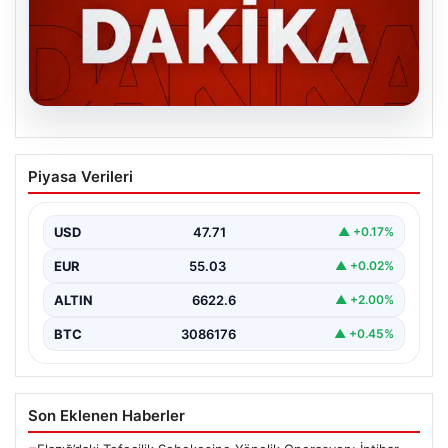
06.08.2026
MGK’den 8 maddelik kritik bildiri: Dikkat
Piyasa Verileri
çeken ‘Terörsüz Bölge’ vurgusu
USD
47.71
▲ +0.17%
EUR
55.03
▲ +0.02%
ALTIN
6622.6
▲ +2.00%
BTC
3086176
▲ +0.45%
Son Eklenen Haberler