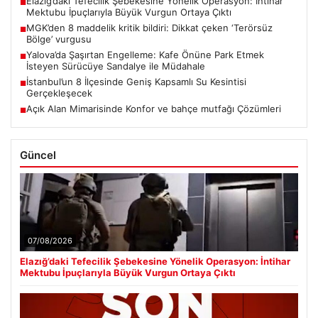
Elazığ’daki Tefecilik Şebekesine Yönelik Operasyon: İntihar
■
Mektubu İpuçlarıyla Büyük Vurgun Ortaya Çıktı
MGK’den 8 maddelik kritik bildiri: Dikkat çeken ‘Terörsüz
■
Bölge’ vurgusu
Yalova’da Şaşırtan Engelleme: Kafe Önüne Park Etmek
■
İsteyen Sürücüye Sandalye ile Müdahale
İstanbul’un 8 İlçesinde Geniş Kapsamlı Su Kesintisi
■
Gerçekleşecek
Açık Alan Mimarisinde Konfor ve bahçe mutfağı Çözümleri
■
Güncel
07/08/2026
Elazığ’daki Tefecilik Şebekesine Yönelik Operasyon: İntihar
Mektubu İpuçlarıyla Büyük Vurgun Ortaya Çıktı