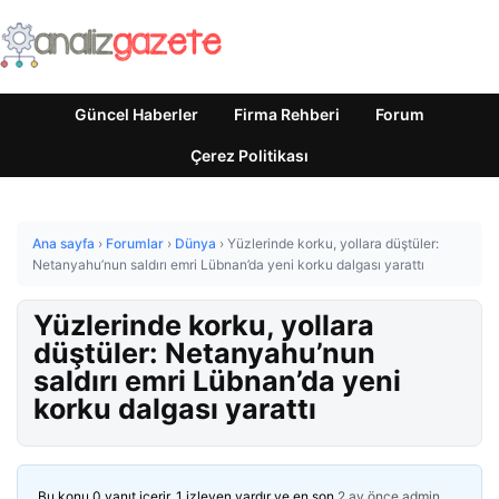
Güncel Haberler
Firma Rehberi
Forum
Çerez Politikası
Ana sayfa
›
Forumlar
›
Dünya
›
Yüzlerinde korku, yollara düştüler:
Netanyahu’nun saldırı emri Lübnan’da yeni korku dalgası yarattı
Yüzlerinde korku, yollara
düştüler: Netanyahu’nun
saldırı emri Lübnan’da yeni
korku dalgası yarattı
Bu konu 0 yanıt içerir, 1 izleyen vardır ve en son
2 ay önce
admin