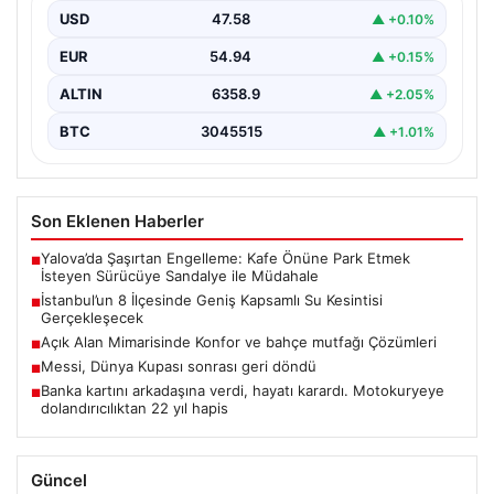
önemli altyapı yenileme çalışmaları kapsamında şehrin…
USD
47.58
▲ +0.10%
EUR
54.94
▲ +0.15%
ALTIN
6358.9
▲ +2.05%
BTC
3045515
▲ +1.01%
Son Eklenen Haberler
Yalova’da Şaşırtan Engelleme: Kafe Önüne Park Etmek
■
İsteyen Sürücüye Sandalye ile Müdahale
İstanbul’un 8 İlçesinde Geniş Kapsamlı Su Kesintisi
■
Gerçekleşecek
Açık Alan Mimarisinde Konfor ve bahçe mutfağı Çözümleri
■
Messi, Dünya Kupası sonrası geri döndü
■
Banka kartını arkadaşına verdi, hayatı karardı. Motokuryeye
■
dolandırıcılıktan 22 yıl hapis
Güncel