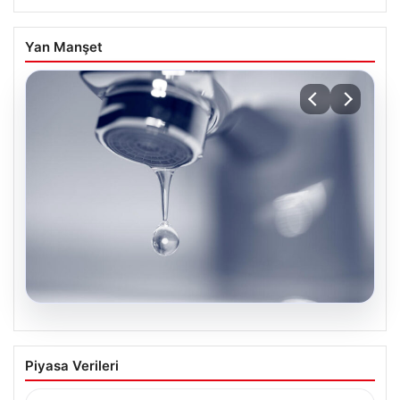
Yan Manşet
04.08.2026
İstanbul’un 8 İlçesinde Geniş Kapsamlı
Piyasa Verileri
Su Kesintisi Gerçekleşecek
İstanbul Su ve Kanalizasyon İdaresi (İSKİ), 5 Ağustos’ta