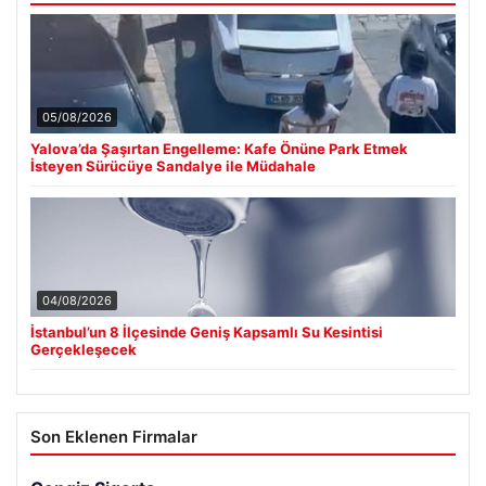
05/08/2026
Yalova’da Şaşırtan Engelleme: Kafe Önüne Park Etmek
İsteyen Sürücüye Sandalye ile Müdahale
04/08/2026
İstanbul’un 8 İlçesinde Geniş Kapsamlı Su Kesintisi
Gerçekleşecek
Son Eklenen Firmalar