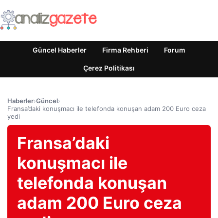
Güncel Haberler
Firma Rehberi
Forum
Çerez Politikası
Haberler
›
Güncel
›
Fransa’daki konuşmacı ile telefonda konuşan adam 200 Euro ceza
yedi
Fransa’daki
konuşmacı ile
telefonda konuşan
adam 200 Euro ceza