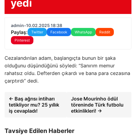
yedi
admin
•
10.02.2025 18:38
Paylaş:
Twitter
Facebook
WhatsApp
Reddit
Pinterest
Cezalandırılan adam, başlangıçta bunun bir şaka
olduğunu düşündüğünü söyledi: “Sanırım memur
rahatsız oldu. Defterden çıkardı ve bana para cezasına
çarptırdı” dedi.
← Baş ağrısı intiharı
Jose Mourinho ödül
tetikliyor mu? 25 yıllık
töreninde Türk futbolu
iş cevapladı!
etkinlikleri! →
Tavsiye Edilen Haberler