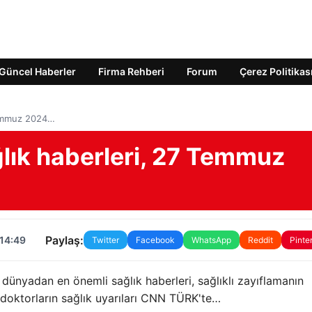
Güncel Haberler
Firma Rehberi
Forum
Çerez Politikas
Temmuz 2024…
lık haberleri, 27 Temmuz
Paylaş:
 14:49
Twitter
Facebook
WhatsApp
Reddit
Pinte
 dünyadan en önemli sağlık haberleri, sağlıklı zayıflamanın
e doktorların sağlık uyarıları CNN TÜRK'te…