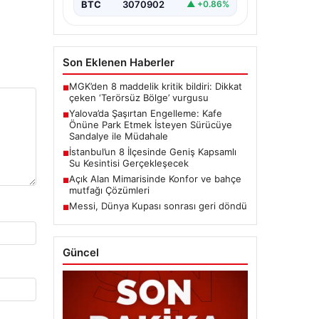
Sokak’ta…
BTC
3070902
▲ +0.86%
Son Eklenen Haberler
MGK’den 8 maddelik kritik bildiri: Dikkat
■
çeken ‘Terörsüz Bölge’ vurgusu
Yalova’da Şaşırtan Engelleme: Kafe
■
Önüne Park Etmek İsteyen Sürücüye
Sandalye ile Müdahale
İstanbul’un 8 İlçesinde Geniş Kapsamlı
■
Su Kesintisi Gerçekleşecek
Açık Alan Mimarisinde Konfor ve bahçe
■
mutfağı Çözümleri
Messi, Dünya Kupası sonrası geri döndü
■
Güncel