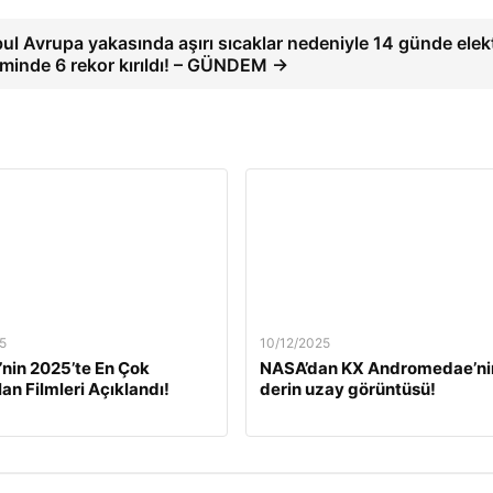
bul Avrupa yakasında aşırı sıcaklar nedeniyle 14 günde elek
iminde 6 rekor kırıldı! – GÜNDEM →
5
10/12/2025
’nin 2025’te En Çok
NASA’dan KX Andromedae’ni
lan Filmleri Açıklandı!
derin uzay görüntüsü!