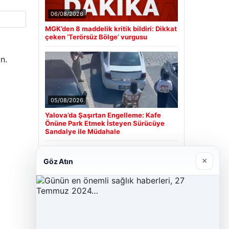
06/08/2026
MGK’den 8 maddelik kritik bildiri: Dikkat
çeken ‘Terörsüz Bölge’ vurgusu
n.
05/08/2026
Yalova’da Şaşırtan Engelleme: Kafe
Önüne Park Etmek İsteyen Sürücüye
Sandalye ile Müdahale
×
Göz Atın
Son Eklenen Firmalar
Hastaş Beton
26/05/2026