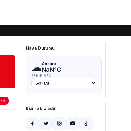
ı
Hava Durumu
☁
Ankara
NaN°C
ŞEHIR SEÇ
rest
Bizi Takip Edin