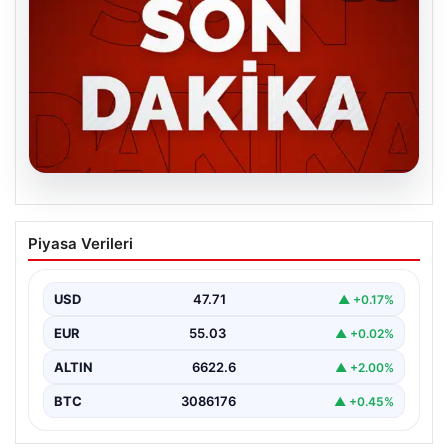
06.08.2026
MGK’den 8 maddelik kritik bildiri: Dikkat
Piyasa Verileri
çeken ‘Terörsüz Bölge’ vurgusu
USD
47.71
▲ +0.17%
EUR
55.03
▲ +0.02%
ALTIN
6622.6
▲ +2.00%
BTC
3086176
▲ +0.45%