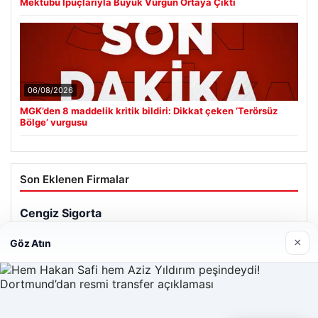
Mektubu İpuçlarıyla Büyük Vurgun Ortaya Çıktı
06/08/2026
MGK’den 8 maddelik kritik bildiri: Dikkat çeken ‘Terörsüz
Bölge’ vurgusu
Son Eklenen Firmalar
×
Göz Atın