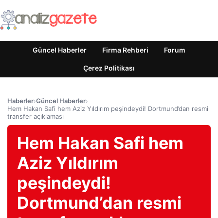
Güncel Haberler
Firma Rehberi
Forum
Çerez Politikası
Haberler
›
Güncel Haberler
›
Hem Hakan Safi hem Aziz Yıldırım peşindeydi! Dortmund’dan resmi
transfer açıklaması
Hem Hakan Safi hem
Aziz Yıldırım
peşindeydi!
Dortmund’dan resmi