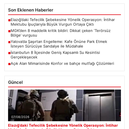
Son Eklenen Haberler
Elazığ’daki Tefecilik Şebekesine Yönelik Operasyon: İntihar
■
Mektubu İpuçlarıyla Büyük Vurgun Ortaya Çıktı
MGK’den 8 maddelik kritik bildiri: Dikkat çeken ‘Terörsüz
■
Bölge’ vurgusu
Yalova’da Şaşırtan Engelleme: Kafe Önüne Park Etmek
■
İsteyen Sürücüye Sandalye ile Müdahale
İstanbul’un 8 İlçesinde Geniş Kapsamlı Su Kesintisi
■
Gerçekleşecek
Açık Alan Mimarisinde Konfor ve bahçe mutfağı Çözümleri
■
Güncel
07/08/2026
Elazığ’daki Tefecilik Şebekesine Yönelik Operasyon: İntihar