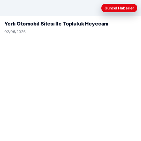
Web sitemizi nasıl kullandığınızı daha iyi anlayabilmek,
Güncel Haberler
deneyiminizi kişiselleştirmek ve geliştirmek amacıyla çerezler
kullanıyoruz.
Çerez Politikamız
Yerli Otomobil Sitesi İle Topluluk Heyecanı
Reddet
Kabul Et
02/06/2026
Hastaş Beton
26/05/2026
© 2026 Analiz Gazete – Güncel Haberler