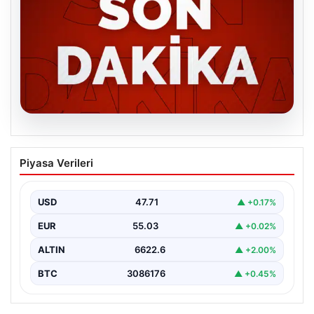
06.08.2026
MGK’den 8 maddelik kritik bildiri: Dikkat
Piyasa Verileri
çeken ‘Terörsüz Bölge’ vurgusu
USD
47.71
▲ +0.17%
EUR
55.03
▲ +0.02%
ALTIN
6622.6
▲ +2.00%
BTC
3086176
▲ +0.45%