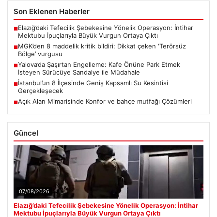
Son Eklenen Haberler
Elazığ’daki Tefecilik Şebekesine Yönelik Operasyon: İntihar
■
Mektubu İpuçlarıyla Büyük Vurgun Ortaya Çıktı
MGK’den 8 maddelik kritik bildiri: Dikkat çeken ‘Terörsüz
■
Bölge’ vurgusu
Yalova’da Şaşırtan Engelleme: Kafe Önüne Park Etmek
■
İsteyen Sürücüye Sandalye ile Müdahale
İstanbul’un 8 İlçesinde Geniş Kapsamlı Su Kesintisi
■
Gerçekleşecek
Açık Alan Mimarisinde Konfor ve bahçe mutfağı Çözümleri
■
Güncel
07/08/2026
Elazığ’daki Tefecilik Şebekesine Yönelik Operasyon: İntihar
Mektubu İpuçlarıyla Büyük Vurgun Ortaya Çıktı