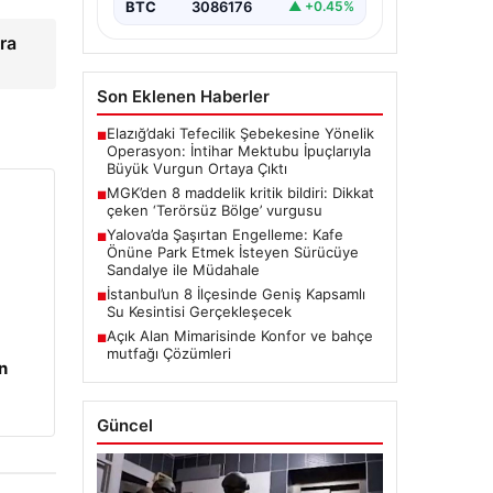
BTC
3086176
▲ +0.45%
ra
Son Eklenen Haberler
Elazığ’daki Tefecilik Şebekesine Yönelik
■
Operasyon: İntihar Mektubu İpuçlarıyla
Büyük Vurgun Ortaya Çıktı
MGK’den 8 maddelik kritik bildiri: Dikkat
■
çeken ‘Terörsüz Bölge’ vurgusu
Yalova’da Şaşırtan Engelleme: Kafe
■
Önüne Park Etmek İsteyen Sürücüye
Sandalye ile Müdahale
İstanbul’un 8 İlçesinde Geniş Kapsamlı
■
Su Kesintisi Gerçekleşecek
Açık Alan Mimarisinde Konfor ve bahçe
■
mutfağı Çözümleri
n
Güncel