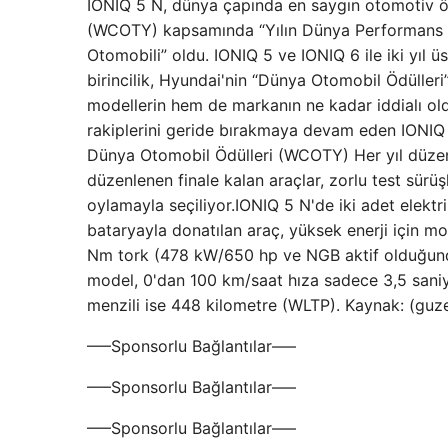
IONIQ 5 N, dünya çapında en saygın otomotiv ödü
(WCOTY) kapsamında “Yılın Dünya Performans Otom
Otomobili” oldu. IONIQ 5 ve IONIQ 6 ile iki yıl ü
birincilik, Hyundai'nin “Dünya Otomobil Ödüller
modellerin hem de markanın ne kadar iddialı old
rakiplerini geride bırakmaya devam eden IONIQ 5
Dünya Otomobil Ödülleri (WCOTY) Her yıl düzenli
düzenlenen finale kalan araçlar, zorlu test sürü
oylamayla seçiliyor.IONIQ 5 N'de iki adet elekt
bataryayla donatılan araç, yüksek enerji için 
Nm tork (478 kW/650 hp ve NGB aktif olduğun
model, 0'dan 100 km/saat hıza sadece 3,5 saniye
menzili ise 448 kilometre (WLTP). Kaynak: (guz
—–Sponsorlu Bağlantılar—–
—–Sponsorlu Bağlantılar—–
—–Sponsorlu Bağlantılar—–