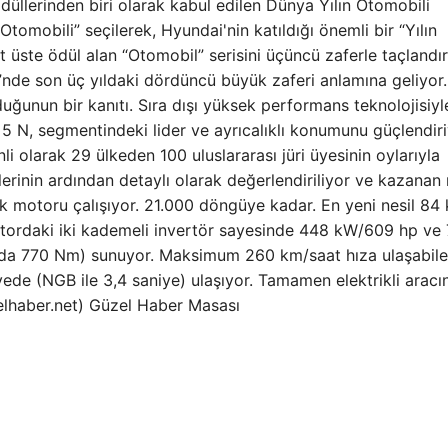
llerinden biri olarak kabul edilen Dünya Yılın Otomobili
obili” seçilerek, Hyundai'nin katıldığı önemli bir “Yılın
st üste ödül alan “Otomobil” serisini üçüncü zaferle taçlandı
i”nde son üç yıldaki dördüncü büyük zaferi anlamına geliyor
uğunun bir kanıtı. Sıra dışı yüksek performans teknolojisiy
 N, segmentindeki lider ve ayrıcalıklı konumunu güçlendiriy
 olarak 29 ülkeden 100 uluslararası jüri üyesinin oylarıyla
şlerinin ardından detaylı olarak değerlendiriliyor ve kazana
rik motoru çalışıyor. 21.000 döngüye kadar. En yeni nesil 84
motordaki iki kademeli invertör sayesinde 448 kW/609 hp ve
da 770 Nm) sunuyor. Maksimum 260 km/saat hıza ulaşabil
de (NGB ile 3,4 saniye) ulaşıyor. Tamamen elektrikli aracı
elhaber.net) Güzel Haber Masası