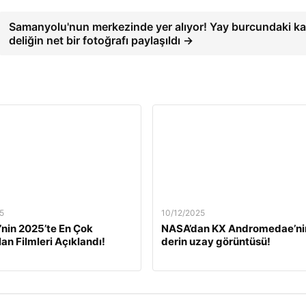
Samanyolu'nun merkezinde yer alıyor! Yay burcundaki ka
deliğin net bir fotoğrafı paylaşıldı →
5
10/12/2025
’nin 2025’te En Çok
NASA’dan KX Andromedae’ni
lan Filmleri Açıklandı!
derin uzay görüntüsü!