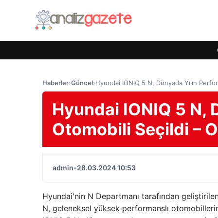
Haberler
›
Güncel
›
Hyundai IONIQ 5 N, Dünyada Yılın Perfo
Hyundai IONIQ 5 N, 
Otomobili Seçildi 
admin
•
28.03.2024 10:53
Hyundai'nin N Departmanı tarafından geliştirile
N, geleneksel yüksek performanslı otomobillerin