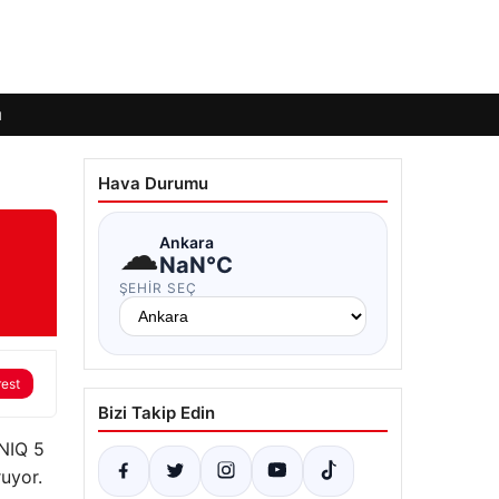
ı
Hava Durumu
☁
Ankara
NaN°C
ŞEHIR SEÇ
rest
Bizi Takip Edin
ONIQ 5
ruyor.