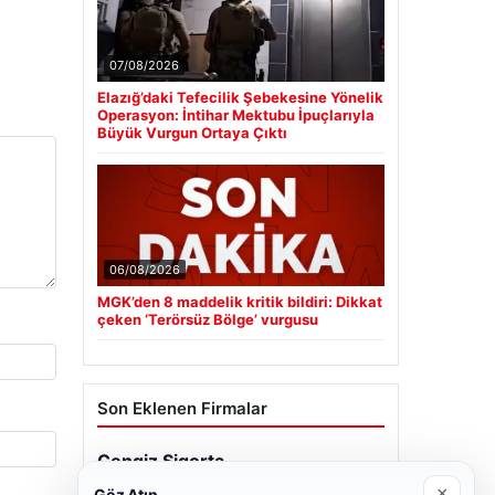
07/08/2026
Elazığ’daki Tefecilik Şebekesine Yönelik
Operasyon: İntihar Mektubu İpuçlarıyla
Büyük Vurgun Ortaya Çıktı
06/08/2026
MGK’den 8 maddelik kritik bildiri: Dikkat
çeken ‘Terörsüz Bölge’ vurgusu
Son Eklenen Firmalar
Cengiz Sigorta
23/06/2026
×
Göz Atın