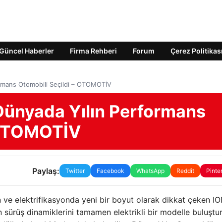
Güncel Haberler
Firma Rehberi
Forum
Çerez Politikas
rmans Otomobili Seçildi – OTOMOTİV
Dünyada Yılın Performans
– OTOMOTİV
Paylaş:
Twitter
Facebook
WhatsApp
Reddit
Pinte
n ve elektrifikasyonda yeni bir boyut olarak dikkat çeken I
 sürüş dinamiklerini tamamen elektrikli bir modelle buluştu