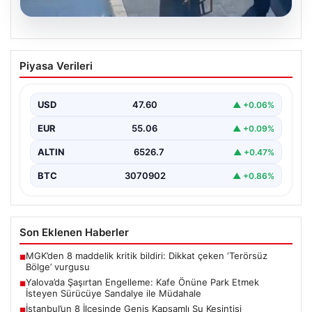
05.08.2026
Yalova’da Şaşırtan Engelleme: Kafe
Piyasa Verileri
Önüne Park Etmek İsteyen Sürücüye
Sandalye ile Müdahale
USD
47.60
▲ +0.06%
Yalova’da yaşanan sıra dışı bir olay, gündeme damgasını
vurdu. Adnan Menderes Mahallesi Ufuk Sokak’ta…
EUR
55.06
▲ +0.09%
ALTIN
6526.7
▲ +0.47%
BTC
3070902
▲ +0.86%
Son Eklenen Haberler
MGK’den 8 maddelik kritik bildiri: Dikkat çeken ‘Terörsüz
■
Bölge’ vurgusu
Yalova’da Şaşırtan Engelleme: Kafe Önüne Park Etmek
■
İsteyen Sürücüye Sandalye ile Müdahale
İstanbul’un 8 İlçesinde Geniş Kapsamlı Su Kesintisi
■