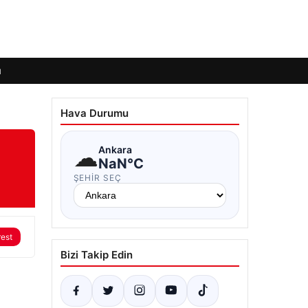
ı
Hava Durumu
☁
Ankara
NaN°C
ŞEHIR SEÇ
rest
Bizi Takip Edin