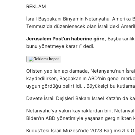
REKLAM
İsrail Başbakanı Binyamin Netanyahu, Amerika B
Temmuz'da düzenlenecek olan İsrail'deki Amerik
Jerusalem Post'un haberine göre
,
Başbakanlık 
bunu yönetmeye kararlı” dedi.
Ofisten yapılan açıklamada, Netanyahu'nun İsra
kaydedilirken, Başbakan'ın ABD'nin genel merk
uygun gördüğü belirtildi. . Büyükelçi bu kutlamal
Davete İsrail Dışişleri Bakanı Israel Katz'ın da k
Netanyahu'ya yakın kaynaklardan biri, Netanyah
Biden'ın ABD yönetimiyle yaşanan gerginlikten k
Kudüs'teki İsrail Müzesi'nde 2023 Bağımsızlık Gü