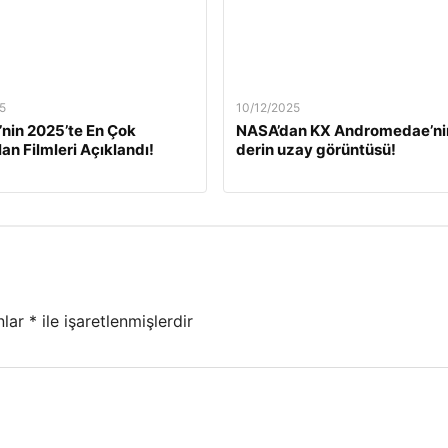
5
10/12/2025
’nin 2025’te En Çok
NASA’dan KX Andromedae’ni
lan Filmleri Açıklandı!
derin uzay görüntüsü!
nlar
*
ile işaretlenmişlerdir