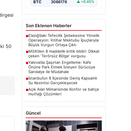
BTC
3086176
▲ +0.45%
dirgesi
Son Eklenen Haberler
Elazığ’daki Tefecilik Şebekesine Yönelik
■
Operasyon: İntihar Mektubu İpuçlarıyla
Büyük Vurgun Ortaya Çıktı
aki 50
MGK’den 8 maddelik kritik bildiri: Dikkat
■
çeken ‘Terörsüz Bölge’ vurgusu
Yalova’da Şaşırtan Engelleme: Kafe
■
Önüne Park Etmek İsteyen Sürücüye
Sandalye ile Müdahale
İstanbul’un 8 İlçesinde Geniş Kapsamlı
■
Su Kesintisi Gerçekleşecek
Açık Alan Mimarisinde Konfor ve bahçe
■
mutfağı Çözümleri
Güncel