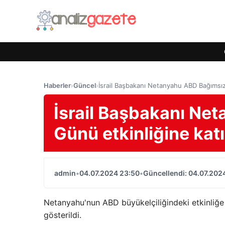
Haberler
›
Güncel
›
İsrail Başbakanı Netanyahu ABD Bağımsız
İsrail Başbakanı Ne
Günü etkinliğine ka
admin
•
04.07.2024 23:50
•
Güncellendi: 04.07.202
Netanyahu'nun ABD büyükelçiliğindeki etkinliğ
gösterildi.