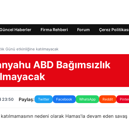
Güncel Haberler
Firma Rehberi
Forum
Çerez Politikas
lık Günü etkinliğine katılmayacak
tanyahu ABD Bağımsızlık
tılmayacak
Paylaş:
4 23:50
Twitter
Facebook
WhatsApp
Reddit
Pinte
e katılmamasının nedeni olarak Hamas'la devam eden savaş