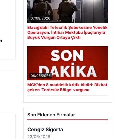
07/08/2026
Elazığ’daki Tefecilik Şebekesine Yönelik
Operasyon: İntihar Mektubu İpuçlarıyla
Büyük Vurgun Ortaya Çıktı
n
06/08/2026
MGK’den 8 maddelik kritik bildiri: Dikkat
çeken ‘Terörsüz Bölge’ vurgusu
Son Eklenen Firmalar
Cengiz Sigorta
23/06/2026