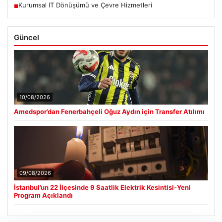
Kurumsal IT Dönüşümü ve Çevre Hizmetleri
■
Güncel
10/08/2026
Amedspor’dan Fenerbahçeli Oğuz Aydın için Transfer Atılımı
09/08/2026
İstanbul’un 22 İlçesinde 9 Saatlik Elektrik Kesintisi-Yeni
Program Açıklandı