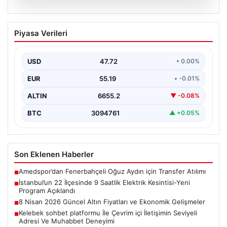
09.08.2026
İstanbul’un 22 İlçesinde 9 Saatlik
Piyasa Verileri
Elektrik Kesintisi-Yeni Program
Açıklandı
USD
47.72
• 0.00%
İstanbul genelinde altyapı çalışmaları ve bakım
faaliyetleri kapsamında önemli bir enerji kesinti süreci
EUR
55.19
• -0.01%
başlatıldı.…
ALTIN
6655.2
▼ -0.08%
BTC
3094761
▲ +0.05%
Son Eklenen Haberler
Amedspor’dan Fenerbahçeli Oğuz Aydın için Transfer Atılımı
■
İstanbul’un 22 İlçesinde 9 Saatlik Elektrik Kesintisi-Yeni
■
Program Açıklandı
8 Nisan 2026 Güncel Altın Fiyatları ve Ekonomik Gelişmeler
■
Kelebek sohbet platformu İle Çevrim içi İletişimin Seviyeli
■
Adresi Ve Muhabbet Deneyimi