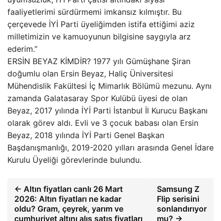
faaliyetlerimi sürdürmemi imkansız kılmıştır. Bu
çerçevede İYİ Parti üyeliğimden istifa ettiğimi aziz
milletimizin ve kamuoyunun bilgisine saygıyla arz
ederim.”
ERSİN BEYAZ KİMDİR? 1977 yılı Gümüşhane Şiran
doğumlu olan Ersin Beyaz, Haliç Üniversitesi
Mühendislik Fakültesi İç Mimarlık Bölümü mezunu. Aynı
zamanda Galatasaray Spor Kulübü üyesi de olan
Beyaz, 2017 yılında İYİ Parti İstanbul İl Kurucu Başkanı
olarak görev aldı. Evli ve 3 çocuk babası olan Ersin
Beyaz, 2018 yılında İYİ Parti Genel Başkan
Başdanışmanlığı, 2019-2020 yılları arasında Genel İdare
Kurulu Üyeliği görevlerinde bulundu.
← Altın fiyatları canlı 26 Mart
Samsung Z
2026: Altın fiyatları ne kadar
Flip serisini
oldu? Gram, çeyrek, yarım ve
sonlandırıyor
cumhuriyet altını alış satış fiyatları
mu? →