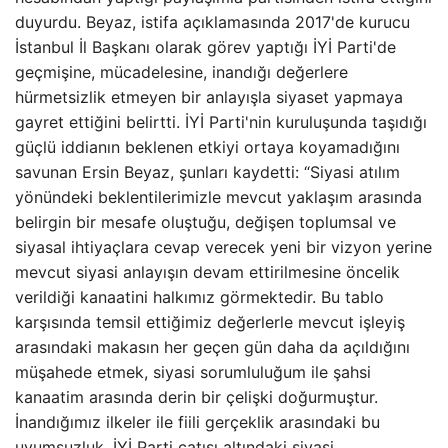
duyurdu. Beyaz, istifa açıklamasında 2017'de kurucu
İstanbul İl Başkanı olarak görev yaptığı İYİ Parti'de
geçmişine, mücadelesine, inandığı değerlere
hürmetsizlik etmeyen bir anlayışla siyaset yapmaya
gayret ettiğini belirtti. İYİ Parti'nin kuruluşunda taşıdığı
güçlü iddianın beklenen etkiyi ortaya koyamadığını
savunan Ersin Beyaz, şunları kaydetti: “Siyasi atılım
yönündeki beklentilerimizle mevcut yaklaşım arasında
belirgin bir mesafe oluştuğu, değişen toplumsal ve
siyasal ihtiyaçlara cevap verecek yeni bir vizyon yerine
mevcut siyasi anlayışın devam ettirilmesine öncelik
verildiği kanaatini halkımız görmektedir. Bu tablo
karşısında temsil ettiğimiz değerlerle mevcut işleyiş
arasındaki makasın her geçen gün daha da açıldığını
müşahede etmek, siyasi sorumluluğum ile şahsi
kanaatim arasında derin bir çelişki doğurmuştur.
İnandığımız ilkeler ile fiili gerçeklik arasındaki bu
uyumsuzluk, İYİ Parti çatısı altındaki siyasi