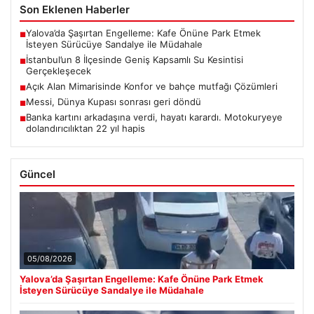
Son Eklenen Haberler
Yalova’da Şaşırtan Engelleme: Kafe Önüne Park Etmek
■
İsteyen Sürücüye Sandalye ile Müdahale
İstanbul’un 8 İlçesinde Geniş Kapsamlı Su Kesintisi
■
Gerçekleşecek
Açık Alan Mimarisinde Konfor ve bahçe mutfağı Çözümleri
■
Messi, Dünya Kupası sonrası geri döndü
■
Banka kartını arkadaşına verdi, hayatı karardı. Motokuryeye
■
dolandırıcılıktan 22 yıl hapis
Güncel
05/08/2026
Yalova’da Şaşırtan Engelleme: Kafe Önüne Park Etmek
İsteyen Sürücüye Sandalye ile Müdahale