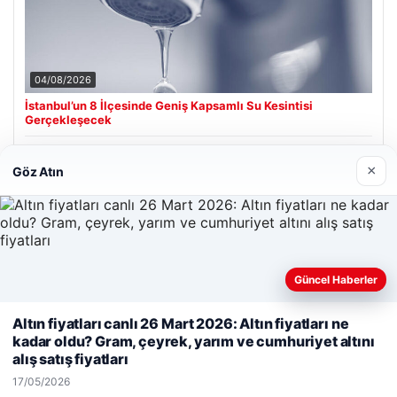
04/08/2026
İstanbul’un 8 İlçesinde Geniş Kapsamlı Su Kesintisi
Gerçekleşecek
×
Göz Atın
Son Eklenen Firmalar
Hastaş Beton
26/05/2026
Güncel Haberler
Web sitemizi nasıl kullandığınızı daha iyi anlayabilmek,
Altın fiyatları canlı 26 Mart 2026: Altın fiyatları ne
deneyiminizi kişiselleştirmek ve geliştirmek amacıyla çerezler
kadar oldu? Gram, çeyrek, yarım ve cumhuriyet altını
kullanıyoruz.
Çerez Politikamız
alış satış fiyatları
Reddet
Kabul Et
17/05/2026
© 2026 Analiz Gazete – Güncel Haberler