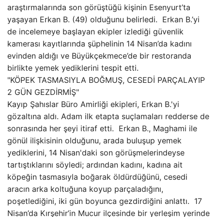
araştırmalarında son görüştüğü kişinin Esenyurt’ta
yaşayan Erkan B. (49) olduğunu belirledi. Erkan B.’yi
de incelemeye başlayan ekipler izlediği güvenlik
kamerası kayıtlarında şüphelinin 14 Nisan’da kadını
evinden aldığı ve Büyükçekmece’de bir restoranda
birlikte yemek yediklerini tespit etti.
"KÖPEK TASMASIYLA BOĞMUŞ, CESEDİ PARÇALAYIP
2 GÜN GEZDİRMİŞ"
Kayıp Şahıslar Büro Amirliği ekipleri, Erkan B.'yi
gözaltına aldı. Adam ilk etapta suçlamaları redderse de
sonrasında her şeyi itiraf etti. Erkan B., Maghami ile
gönül ilişkisinin olduğunu, arada buluşup yemek
yediklerini, 14 Nisan'daki son görüşmelerindeyse
tartıştıklarını söyledi; ardından kadını, kadına ait
köpeğin tasmasıyla boğarak öldürdüğünü, cesedi
aracın arka koltuğuna koyup parçaladığını,
poşetlediğini, iki gün boyunca gezdirdiğini anlattı. 17
Nisan’da Kırşehir’in Mucur ilçesinde bir yerleşim yerinde