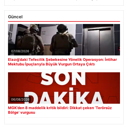
Güncel
07/08/2026
Elazığ’daki Tefecilik Şebekesine Yönelik Operasyon: İntihar
Mektubu İpuçlarıyla Büyük Vurgun Ortaya Çıktı
06/08/2026
MGK’den 8 maddelik kritik bildiri: Dikkat çeken ‘Terörsüz
Bölge’ vurgusu