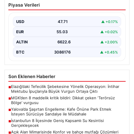
MGK’den 8 maddelik kritik bildiri: Dikkat
Piyasa Verileri
çeken ‘Terörsüz Bölge’ vurgusu
USD
47.71
▲ +0.17%
EUR
55.03
▲ +0.02%
ALTIN
6622.6
▲ +2.00%
BTC
3086176
▲ +0.45%
Son Eklenen Haberler
Elazığ’daki Tefecilik Şebekesine Yönelik Operasyon: İntihar
■
Mektubu İpuçlarıyla Büyük Vurgun Ortaya Çıktı
MGK’den 8 maddelik kritik bildiri: Dikkat çeken ‘Terörsüz
■
Bölge’ vurgusu
Yalova’da Şaşırtan Engelleme: Kafe Önüne Park Etmek
■
İsteyen Sürücüye Sandalye ile Müdahale
İstanbul’un 8 İlçesinde Geniş Kapsamlı Su Kesintisi
■
Gerçekleşecek
Açık Alan Mimarisinde Konfor ve bahçe mutfağı Çözümleri
■