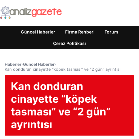
Güncel Haberler
Firma Rehberi
Forum
Çerez Politikası
Haberler
›
Güncel Haberler
›
Kan donduran cinayette “köpek tasması” ve “2 gün” ayrıntısı
Kan donduran
cinayette “köpek
tasması” ve “2 gün”
ayrıntısı