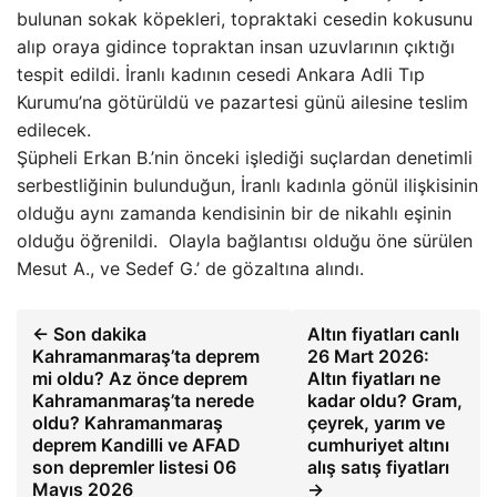
bulunan sokak köpekleri, topraktaki cesedin kokusunu
alıp oraya gidince topraktan insan uzuvlarının çıktığı
tespit edildi. İranlı kadının cesedi Ankara Adli Tıp
Kurumu’na götürüldü ve pazartesi günü ailesine teslim
edilecek.
Şüpheli Erkan B.’nin önceki işlediği suçlardan denetimli
serbestliğinin bulunduğun, İranlı kadınla gönül ilişkisinin
olduğu aynı zamanda kendisinin bir de nikahlı eşinin
olduğu öğrenildi. Olayla bağlantısı olduğu öne sürülen
Mesut A., ve Sedef G.’ de gözaltına alındı.
← Son dakika
Altın fiyatları canlı
Kahramanmaraş’ta deprem
26 Mart 2026:
mi oldu? Az önce deprem
Altın fiyatları ne
Kahramanmaraş’ta nerede
kadar oldu? Gram,
oldu? Kahramanmaraş
çeyrek, yarım ve
deprem Kandilli ve AFAD
cumhuriyet altını
son depremler listesi 06
alış satış fiyatları
Mayıs 2026
→