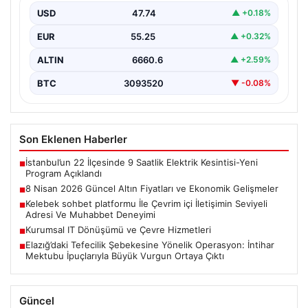
jeopolitik gelişmelerle birlikte ekonomik verilerin de
USD
47.74
▲ +0.18%
etkisiyle hareketlilik…
EUR
55.25
▲ +0.32%
ALTIN
6660.6
▲ +2.59%
BTC
3093520
▼ -0.08%
Son Eklenen Haberler
İstanbul’un 22 İlçesinde 9 Saatlik Elektrik Kesintisi-Yeni
■
Program Açıklandı
8 Nisan 2026 Güncel Altın Fiyatları ve Ekonomik Gelişmeler
■
Kelebek sohbet platformu İle Çevrim içi İletişimin Seviyeli
■
Adresi Ve Muhabbet Deneyimi
Kurumsal IT Dönüşümü ve Çevre Hizmetleri
■
Elazığ’daki Tefecilik Şebekesine Yönelik Operasyon: İntihar
■
Mektubu İpuçlarıyla Büyük Vurgun Ortaya Çıktı
Güncel