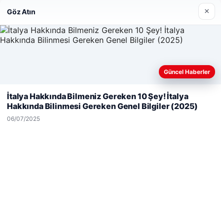
×
Göz Atın
Güncel Haberler
Web sitemizi nasıl kullandığınızı daha iyi anlayabilmek,
deneyiminizi kişiselleştirmek ve geliştirmek amacıyla çerezler
İtalya Hakkında Bilmeniz Gereken 10 Şey! İtalya
kullanıyoruz.
Çerez Politikamız
Hakkında Bilinmesi Gereken Genel Bilgiler (2025)
Reddet
Kabul Et
06/07/2025
Hastaş Beton
26/05/2026