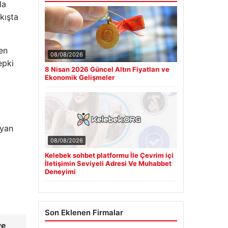
la
kışta
en
08/08/2026
epki
8 Nisan 2026 Güncel Altın Fiyatları ve
Ekonomik Gelişmeler
lyan
08/08/2026
Kelebek sohbet platformu İle Çevrim içi
İletişimin Seviyeli Adresi Ve Muhabbet
Deneyimi
Son Eklenen Firmalar
ve