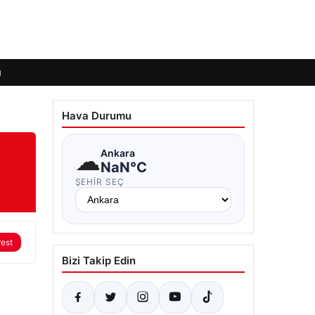
ı
Hava Durumu
☁
Ankara
NaN°C
ŞEHIR SEÇ
rest
Bizi Takip Edin