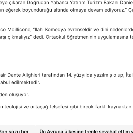
düzeye çıkaran Doğrudan Yabancı Yatırım Turizm Bakanı Danie
yun eğerek boyunduruğu altında olmaya devam ediyoruz.” Çı
o Moillicone, “İlahi Komedya evrenseldir ve dini nedenlerd
karşı çıkmalıyız” dedi. Ortaokul öğretmeninin uygulamasına t
şair Dante Alighieri tarafından 14. yüzyılda yazılmış olup, İta
kabul edilmektedir.
den oluşuyor.
an teolojisi ve ortaçağ felsefesi gibi birçok farklı kaynaktan
Son sözü her
Üç Avrupa ülkesine trenle seyahat ettim 