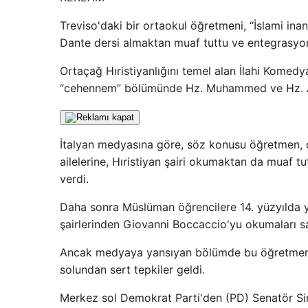
Treviso'daki bir ortaokul öğretmeni, “İslami inan
Dante dersi almaktan muaf tuttu ve entegrasyon
Ortaçağ Hıristiyanlığını temel alan İlahi Komedy
“cehennem” bölümünde Hz. Muhammed ve Hz. Ali'n
İtalyan medyasına göre, söz konusu öğretmen, d
ailelerine, Hıristiyan şairi okumaktan da muaf tut
verdi.
Daha sonra Müslüman öğrencilere 14. yüzyılda y
şairlerinden Giovanni Boccaccio'yu okumaları s
Ancak medyaya yansıyan bölümde bu öğretmenin
solundan sert tepkiler geldi.
Merkez sol Demokrat Parti'den (PD) Senatör Simo