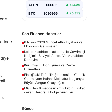
İnternet ortamında insanların
seviyeli bir şekilde irtibat kurması
ALTIN
6660.6
▲ +2.59%
ciddi bir değer taşımaktadır.
Günümüzde çeşitli…
BTC
3095966
▲ +0.31%
erle
Son Eklenen Haberler
berinde
8 Nisan 2026 Güncel Altın Fiyatları ve
■
Ekonomik Gelişmeler
Kelebek sohbet platformu İle Çevrim içi
■
İletişimin Seviyeli Adresi Ve Muhabbet
 diye
Deneyimi
Kurumsal IT Dönüşümü ve Çevre
■
Hizmetleri
ış
Elazığ’daki Tefecilik Şebekesine Yönelik
■
Operasyon: İntihar Mektubu İpuçlarıyla
ali
Büyük Vurgun Ortaya Çıktı
MGK’den 8 maddelik kritik bildiri: Dikkat
■
çeken ‘Terörsüz Bölge’ vurgusu
ısı
Güncel