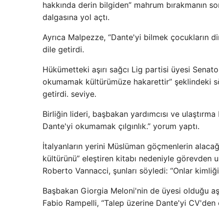
hakkında derin bilgiden” mahrum bırakmanın son 
dalgasına yol açtı.
Ayrıca Malpezze, “Dante'yi bilmek çocukların din
dile getirdi.
Hükümetteki aşırı sağcı Lig partisi üyesi Senat
okumamak kültürümüze hakarettir” şeklindeki s
getirdi. seviye.
Birliğin lideri, başbakan yardımcısı ve ulaştırma 
Dante'yi okumamak çılgınlık.” yorum yaptı.
İtalyanların yerini Müslüman göçmenlerin alacağ
kültürünü” eleştiren kitabı nedeniyle görevden uza
Roberto Vannacci, şunları söyledi: “Onlar kimliğ
Başbakan Giorgia Meloni'nin de üyesi olduğu aşırı
Fabio Rampelli, “Talep üzerine Dante'yi CV'den ç