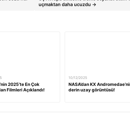
uçmaktan daha ucuzdu →
5
10/12/2025
’nin 2025’te En Çok
NASA’dan KX Andromedae’ni
lan Filmleri Açıklandı!
derin uzay görüntüsü!