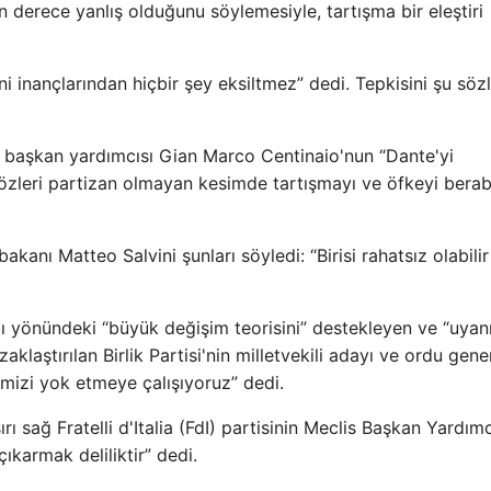
derece yanlış olduğunu söylemesiyle, tartışma bir eleştiri
i inançlarından hiçbir şey eksiltmez” dedi. Tepkisini şu sözl
o başkan yardımcısı Gian Marco Centinaio'nun “Dante'yi
özleri partizan olmayan kesimde tartışmayı ve öfkeyi bera
bakanı Matteo Salvini şunları söyledi: “Birisi rahatsız olabilir
ı yönündeki “büyük değişim teorisini” destekleyen ve “uyan
klaştırılan Birlik Partisi'nin milletvekili adayı ve ordu gener
imizi yok etmeye çalışıyoruz” dedi.
 sağ Fratelli d'Italia (FdI) partisinin Meclis Başkan Yardımc
ıkarmak deliliktir” dedi.