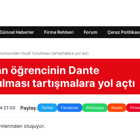
Güncel Haberler
Firma Rehberi
Forum
Çerez Politikas
kursundan muaf tutulması tartışmalara yol açtı
an öğrencinin Dante
ması tartışmalara yol açtı
Paylaş:
4 21:03
Twitter
Facebook
WhatsApp
Reddit
Pinte
mlerinden oluşuyor.