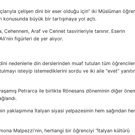
çlarıyla çelişen dini bir eser olduğu için” iki Müslüman öğren
 konusunda büyük bir tartışmaya yol açtı.
a, Cehennem, Araf ve Cennet tasvirleriyle tanınır. Eserin
in figürleri de yer alıyor.
ini nedenlerle din derslerinden muaf tutulan tüm öğrenciler
ulmayı isteyip istemediklerini sordu ve iki aile “evet” yanıtın
aşamış Petrarca ile birlikte Rönesans döneminin diğer önem
ağlandı.
 yaklaşımına İtalyan siyasi yelpazesinin hem sağından h
na Malpezzi'nin, herhangi bir öğrenciyi “İtalyan kültürü