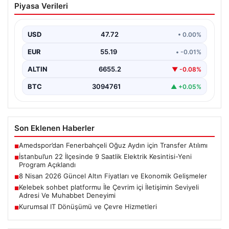
Piyasa Verileri
Elektrik Kesintisi-Yeni Program
Açıklandı
USD
47.72
• 0.00%
İstanbul genelinde altyapı çalışmaları ve bakım
faaliyetleri kapsamında önemli bir enerji kesinti süreci
EUR
55.19
• -0.01%
başlatıldı.…
ALTIN
6655.2
▼ -0.08%
BTC
3094761
▲ +0.05%
Son Eklenen Haberler
Amedspor’dan Fenerbahçeli Oğuz Aydın için Transfer Atılımı
■
İstanbul’un 22 İlçesinde 9 Saatlik Elektrik Kesintisi-Yeni
■
Program Açıklandı
8 Nisan 2026 Güncel Altın Fiyatları ve Ekonomik Gelişmeler
■
Kelebek sohbet platformu İle Çevrim içi İletişimin Seviyeli
■
Adresi Ve Muhabbet Deneyimi
Kurumsal IT Dönüşümü ve Çevre Hizmetleri
■