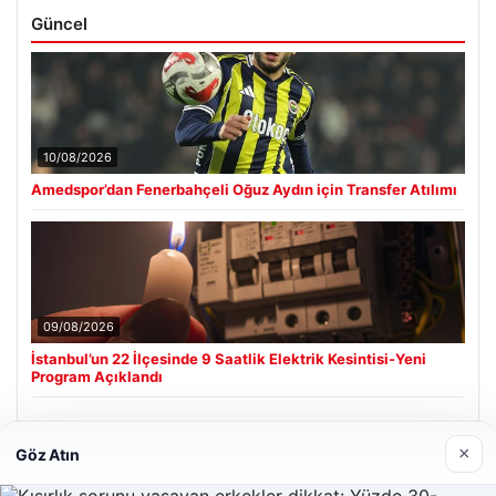
Güncel
10/08/2026
Amedspor’dan Fenerbahçeli Oğuz Aydın için Transfer Atılımı
09/08/2026
İstanbul’un 22 İlçesinde 9 Saatlik Elektrik Kesintisi-Yeni
Program Açıklandı
×
Göz Atın
Son Eklenen Firmalar