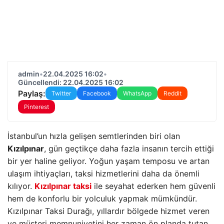
admin
•
22.04.2025 16:02
•
Güncellendi: 22.04.2025 16:02
Paylaş:
Twitter
Facebook
WhatsApp
Reddit
Pinterest
İstanbul’un hızla gelişen semtlerinden biri olan
Kızılpınar
, gün geçtikçe daha fazla insanın tercih ettiği
bir yer haline geliyor. Yoğun yaşam temposu ve artan
ulaşım ihtiyaçları, taksi hizmetlerini daha da önemli
kılıyor.
Kızılpınar taksi
ile seyahat ederken hem güvenli
hem de konforlu bir yolculuk yapmak mümkündür.
Kızılpınar Taksi Durağı, yıllardır bölgede hizmet veren
ve müşteri memnuniyetini her zaman ön planda tutan