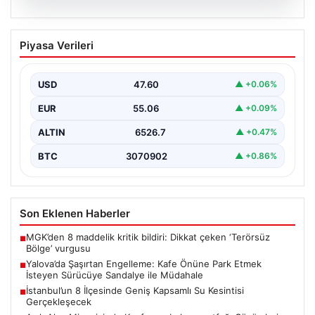
05.08.2026
Yalova’da Şaşırtan Engelleme: Kafe
Piyasa Verileri
Önüne Park Etmek İsteyen Sürücüye
Sandalye ile Müdahale
USD
47.60
▲ +0.06%
Yalova’da yaşanan sıra dışı bir olay, gündeme damgasını
vurdu. Adnan Menderes Mahallesi Ufuk Sokak’ta…
EUR
55.06
▲ +0.09%
ALTIN
6526.7
▲ +0.47%
BTC
3070902
▲ +0.86%
Son Eklenen Haberler
MGK’den 8 maddelik kritik bildiri: Dikkat çeken ‘Terörsüz
■
Bölge’ vurgusu
Yalova’da Şaşırtan Engelleme: Kafe Önüne Park Etmek
■
İsteyen Sürücüye Sandalye ile Müdahale
İstanbul’un 8 İlçesinde Geniş Kapsamlı Su Kesintisi
■
Gerçekleşecek