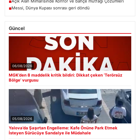
Açık Alan Mimarisinde Konfor ve bahçe mutfağı Çözümleri
■
Messi, Dünya Kupası sonrası geri döndü
■
Güncel
06/08/2026
MGK’den 8 maddelik kritik bildiri: Dikkat çeken ‘Terörsüz
Bölge’ vurgusu
05/08/2026
Yalova’da Şaşırtan Engelleme: Kafe Önüne Park Etmek
İsteyen Sürücüye Sandalye ile Müdahale