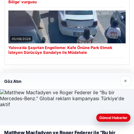
Bölge’ vurgusu
05/08/2026
Yalova’da Şaşırtan Engelleme: Kafe Önüne Park Etmek
İsteyen Sürücüye Sandalye ile Müdahale
Son Eklenen Firmalar
×
Göz Atın
Güncel Haberler
Web sitemizi nasıl kullandığınızı daha iyi anlayabilmek,
Matthew Macfadyen ve Roger Federer ile "Bu bir