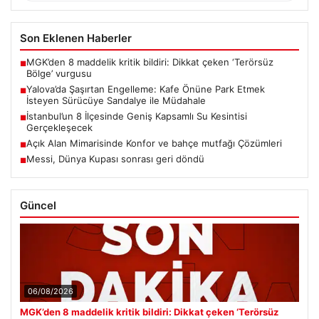
Son Eklenen Haberler
MGK’den 8 maddelik kritik bildiri: Dikkat çeken ‘Terörsüz
■
Bölge’ vurgusu
Yalova’da Şaşırtan Engelleme: Kafe Önüne Park Etmek
■
İsteyen Sürücüye Sandalye ile Müdahale
İstanbul’un 8 İlçesinde Geniş Kapsamlı Su Kesintisi
■
Gerçekleşecek
Açık Alan Mimarisinde Konfor ve bahçe mutfağı Çözümleri
■
Messi, Dünya Kupası sonrası geri döndü
■
Güncel
06/08/2026
MGK’den 8 maddelik kritik bildiri: Dikkat çeken ‘Terörsüz