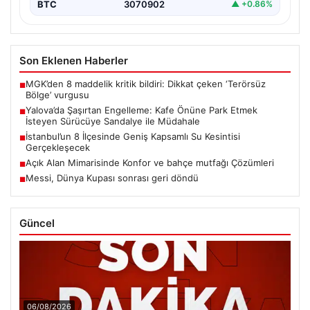
BTC
3070902
▲ +0.86%
Son Eklenen Haberler
MGK’den 8 maddelik kritik bildiri: Dikkat çeken ‘Terörsüz
■
Bölge’ vurgusu
Yalova’da Şaşırtan Engelleme: Kafe Önüne Park Etmek
■
İsteyen Sürücüye Sandalye ile Müdahale
İstanbul’un 8 İlçesinde Geniş Kapsamlı Su Kesintisi
■
Gerçekleşecek
Açık Alan Mimarisinde Konfor ve bahçe mutfağı Çözümleri
■
Messi, Dünya Kupası sonrası geri döndü
■
Güncel
06/08/2026