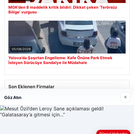
MGK’den 8 maddelik kritik bildiri: Dikkat çeken ‘Terörsüz
Bölge’ vurgusu
05/08/2026
Yalova’da Şaşırtan Engelleme: Kafe Önüne Park Etmek
İsteyen Sürücüye Sandalye ile Müdahale
Son Eklenen Firmalar
×
Göz Atın
Güncel Haberler