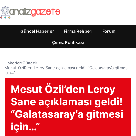
Güncel Haberler
Firma Rehberi
Forum
Çerez Politikası
Haberler
›
Güncel
›
Mesut Özil’den Leroy Sane açıklaması geldi! “Galatasaray’a gitmesi
için…”
Mesut Özil’den Leroy
Sane açıklaması geldi!
“Galatasaray’a gitmesi
için…”