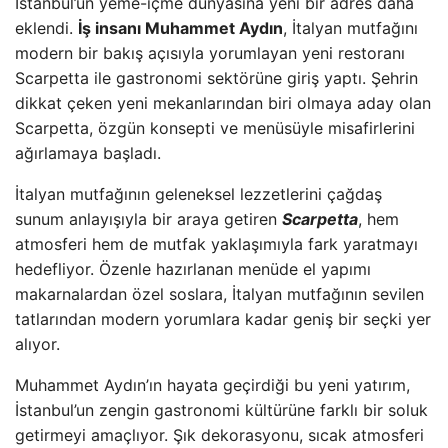
İstanbul’un yeme-içme dünyasına yeni bir adres daha
eklendi.
İş insanı Muhammet Aydın
, İtalyan mutfağını
modern bir bakış açısıyla yorumlayan yeni restoranı
Scarpetta ile gastronomi sektörüne giriş yaptı. Şehrin
dikkat çeken yeni mekanlarından biri olmaya aday olan
Scarpetta, özgün konsepti ve menüsüyle misafirlerini
ağırlamaya başladı.
İtalyan mutfağının geleneksel lezzetlerini çağdaş
sunum anlayışıyla bir araya getiren
Scarpetta
, hem
atmosferi hem de mutfak yaklaşımıyla fark yaratmayı
hedefliyor. Özenle hazırlanan menüde el yapımı
makarnalardan özel soslara, İtalyan mutfağının sevilen
tatlarından modern yorumlara kadar geniş bir seçki yer
alıyor.
Muhammet Aydın’ın hayata geçirdiği bu yeni yatırım,
İstanbul’un zengin gastronomi kültürüne farklı bir soluk
getirmeyi amaçlıyor. Şık dekorasyonu, sıcak atmosferi