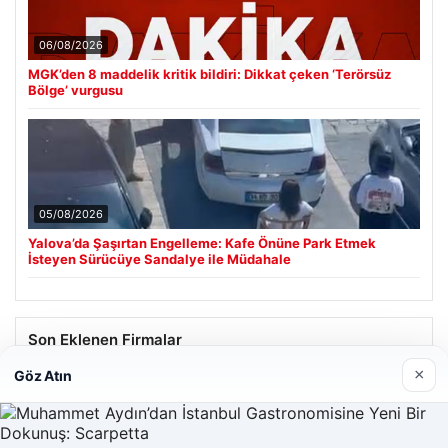
06/08/2026
MGK’den 8 maddelik kritik bildiri: Dikkat çeken ‘Terörsüz
Bölge’ vurgusu
05/08/2026
Yalova’da Şaşırtan Engelleme: Kafe Önüne Park Etmek
İsteyen Sürücüye Sandalye ile Müdahale
Son Eklenen Firmalar
×
Göz Atın
Hastaş Beton
26/05/2026