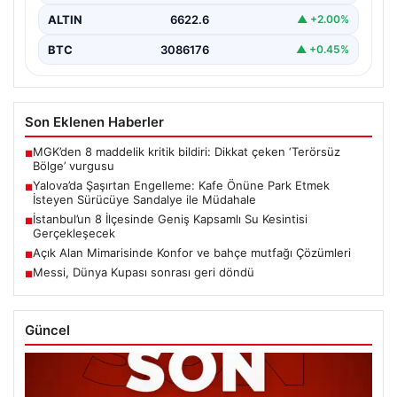
ALTIN
6622.6
▲ +2.00%
BTC
3086176
▲ +0.45%
Son Eklenen Haberler
MGK’den 8 maddelik kritik bildiri: Dikkat çeken ‘Terörsüz
■
Bölge’ vurgusu
Yalova’da Şaşırtan Engelleme: Kafe Önüne Park Etmek
■
İsteyen Sürücüye Sandalye ile Müdahale
İstanbul’un 8 İlçesinde Geniş Kapsamlı Su Kesintisi
■
Gerçekleşecek
Açık Alan Mimarisinde Konfor ve bahçe mutfağı Çözümleri
■
Messi, Dünya Kupası sonrası geri döndü
■
Güncel