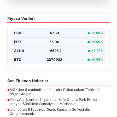
05.08.2026
Yalova’da Şaşırtan Engelleme: Kafe
Piyasa Verileri
Önüne Park Etmek İsteyen Sürücüye
Sandalye ile Müdahale
USD
47.60
▲ +0.06%
Yalova’da yaşanan sıra dışı bir olay, gündeme damgasını
vurdu. Adnan Menderes Mahallesi Ufuk Sokak’ta…
EUR
55.06
▲ +0.09%
ALTIN
6526.7
▲ +0.47%
BTC
3070902
▲ +0.86%
Son Eklenen Haberler
MGK’den 8 maddelik kritik bildiri: Dikkat çeken ‘Terörsüz
■
Bölge’ vurgusu
Yalova’da Şaşırtan Engelleme: Kafe Önüne Park Etmek
■
İsteyen Sürücüye Sandalye ile Müdahale
İstanbul’un 8 İlçesinde Geniş Kapsamlı Su Kesintisi
■
Gerçekleşecek