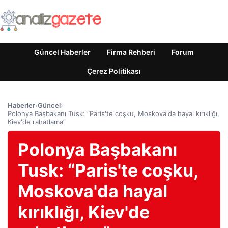
Güncel Haberler
Firma Rehberi
Forum
Çerez Politikası
Haberler
›
Güncel
›
Polonya Başbakanı Tusk: “Paris'te coşku, Moskova'da hayal kırıklığı,
Kiev'de rahatlama”
Polonya Başbakanı
Tusk: “Paris'te coşku,
Moskova'da hayal
kırıklığı, Kiev'de