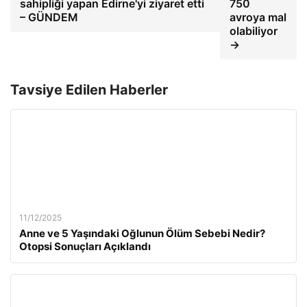
sahipliği yapan Edirne'yi ziyaret etti
750
– GÜNDEM
avroya mal
olabiliyor
→
Tavsiye Edilen Haberler
11/12/2025
Anne ve 5 Yaşındaki Oğlunun Ölüm Sebebi Nedir?
Otopsi Sonuçları Açıklandı