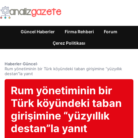
Güncel Haberler
Firma Rehberi
Forum
Çerez Politikası
Haberler
›
Güncel
›
Rum yönetiminin bir Türk köyündeki taban girişimine “yüzyıllık
destan”la yanıt
Rum yönetiminin bir
Türk köyündeki taban
girişimine “yüzyıllık
destan”la yanıt