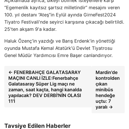
Açıklamada ayrıca, ülkeyi bölmek isteyenlere karşı
“Egemenlik kayıtsız şartsız milletindir” mesajını veren
100. yıl destanı “Ateş”in Eylül ayında GirneFest2024
Tiyatro Festivali'nde seyirci karşısına çıkacağı belirtildi.
25'ten akşam 9'a kadar.
Haluk Özenç'in yazdığı ve Barış Erdenk'in yönettiği
oyunda Mustafa Kemal Atatürk'ü Devlet Tiyatrosu
Genel Müdür Yardımcısı Emre Başer canlandırıyor.
← FENERBAHÇE GALATASARAY
Mardin'de
MAÇINI CANLI İZLE:Fenerbahçe
kontrolden
Galatasaray Süper Lig maçı ne
çıkan
zaman, saat kaçta, hangi kanalda
minibüs
yapılacak? DEV DERBİ'NİN OLASI
hendeğe
11'İ
uçtu: 7
yaralı →
Tavsiye Edilen Haberler