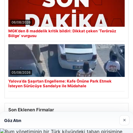
06/08/2026
MGK’den 8 maddelik kritik bildiri: Dikkat çeken ‘Terörsüz
Bölge’ vurgusu
05/08/2026
Yalova’da Şaşırtan Engelleme: Kafe Önüne Park Etmek
İsteyen Sürücüye Sandalye ile Müdahale
Son Eklenen Firmalar
×
Göz Atın