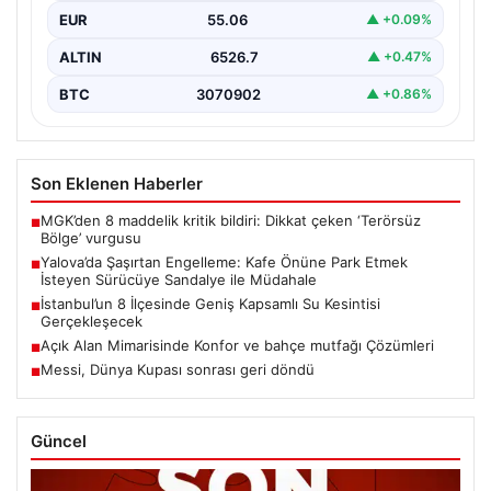
vurdu. Adnan Menderes Mahallesi Ufuk Sokak’ta…
EUR
55.06
▲ +0.09%
ALTIN
6526.7
▲ +0.47%
BTC
3070902
▲ +0.86%
Son Eklenen Haberler
MGK’den 8 maddelik kritik bildiri: Dikkat çeken ‘Terörsüz
■
Bölge’ vurgusu
Yalova’da Şaşırtan Engelleme: Kafe Önüne Park Etmek
■
İsteyen Sürücüye Sandalye ile Müdahale
İstanbul’un 8 İlçesinde Geniş Kapsamlı Su Kesintisi
■
Gerçekleşecek
Açık Alan Mimarisinde Konfor ve bahçe mutfağı Çözümleri
■
Messi, Dünya Kupası sonrası geri döndü
■
Güncel