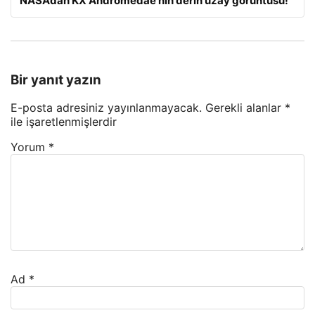
NASA’dan KX Andromedae’nin derin uzay görüntüsü!
Bir yanıt yazın
E-posta adresiniz yayınlanmayacak.
Gerekli alanlar
*
ile işaretlenmişlerdir
Yorum
*
Ad
*