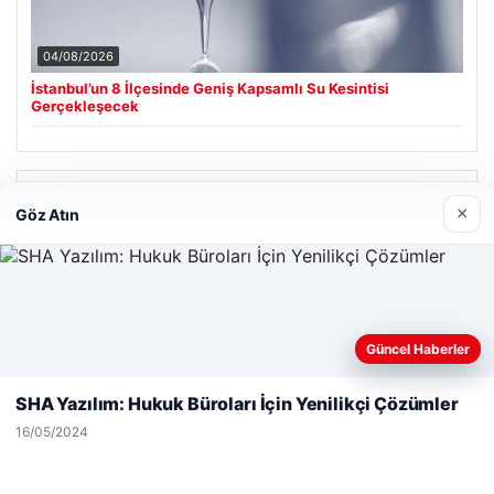
04/08/2026
İstanbul’un 8 İlçesinde Geniş Kapsamlı Su Kesintisi
Gerçekleşecek
Son Eklenen Firmalar
×
Göz Atın
Hastaş Beton
26/05/2026
Web sitemizi nasıl kullandığınızı daha iyi anlayabilmek,
Güncel Haberler
deneyiminizi kişiselleştirmek ve geliştirmek amacıyla çerezler
kullanıyoruz.
Çerez Politikamız
SHA Yazılım: Hukuk Büroları İçin Yenilikçi Çözümler
Reddet
Kabul Et
16/05/2024
© 2026 Analiz Gazete – Güncel Haberler
Tercüme Bürosu
|
Malta Dil Okulu
|
lemagrup.com.tr