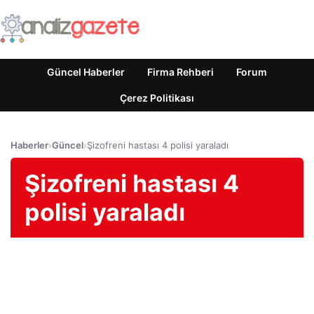
Güncel Haberler
Firma Rehberi
Forum
Çerez Politikası
Haberler
›
Güncel
›
Şizofreni hastası 4 polisi yaraladı
Şizofreni hastası 4
polisi yaraladı