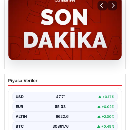
06.08.2026
MGK’den 8 maddelik kritik bildiri: Dikkat
Piyasa Verileri
çeken ‘Terörsüz Bölge’ vurgusu
USD
47.71
▲ +0.17%
EUR
55.03
▲ +0.02%
ALTIN
6622.6
▲ +2.00%
BTC
3086176
▲ +0.45%