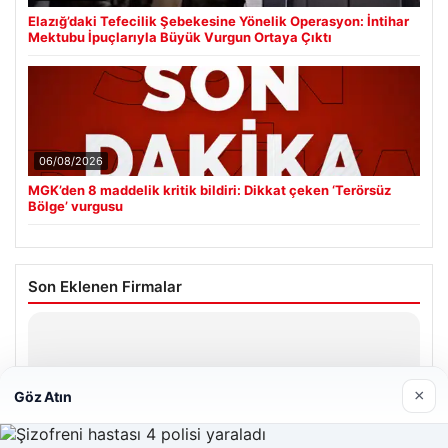
Elazığ’daki Tefecilik Şebekesine Yönelik Operasyon: İntihar
Mektubu İpuçlarıyla Büyük Vurgun Ortaya Çıktı
06/08/2026
MGK’den 8 maddelik kritik bildiri: Dikkat çeken ‘Terörsüz
Bölge’ vurgusu
Son Eklenen Firmalar
Hastaş Beton
26/05/2026
×
Göz Atın