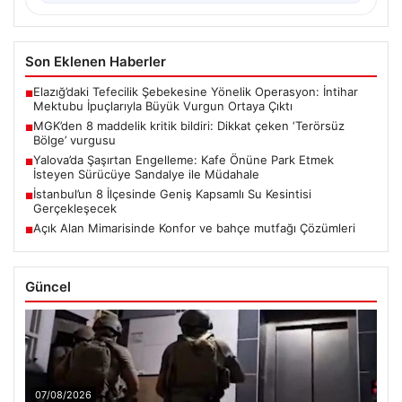
Son Eklenen Haberler
Elazığ’daki Tefecilik Şebekesine Yönelik Operasyon: İntihar
■
Mektubu İpuçlarıyla Büyük Vurgun Ortaya Çıktı
MGK’den 8 maddelik kritik bildiri: Dikkat çeken ‘Terörsüz
■
Bölge’ vurgusu
Yalova’da Şaşırtan Engelleme: Kafe Önüne Park Etmek
■
İsteyen Sürücüye Sandalye ile Müdahale
İstanbul’un 8 İlçesinde Geniş Kapsamlı Su Kesintisi
■
Gerçekleşecek
Açık Alan Mimarisinde Konfor ve bahçe mutfağı Çözümleri
■
Güncel
07/08/2026