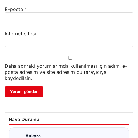
E-posta
*
İnternet sitesi
Daha sonraki yorumlarımda kullanılması için adım, e-
posta adresim ve site adresim bu tarayıcıya
kaydedilsin.
Hava Durumu
Ankara