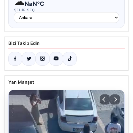
☁
NaN°C
ŞEHIR SEÇ
Bizi Takip Edin
Yan Manşet