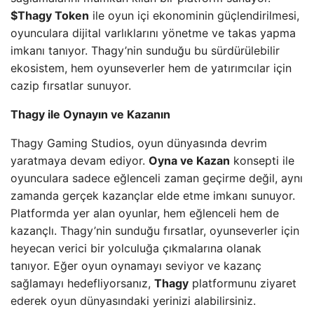
$Thagy Token
ile oyun içi ekonominin güçlendirilmesi,
oyunculara dijital varlıklarını yönetme ve takas yapma
imkanı tanıyor. Thagy’nin sunduğu bu sürdürülebilir
ekosistem, hem oyunseverler hem de yatırımcılar için
cazip fırsatlar sunuyor.
Thagy ile Oynayın ve Kazanın
Thagy Gaming Studios, oyun dünyasında devrim
yaratmaya devam ediyor.
Oyna ve Kazan
konsepti ile
oyunculara sadece eğlenceli zaman geçirme değil, aynı
zamanda gerçek kazançlar elde etme imkanı sunuyor.
Platformda yer alan oyunlar, hem eğlenceli hem de
kazançlı. Thagy’nin sunduğu fırsatlar, oyunseverler için
heyecan verici bir yolculuğa çıkmalarına olanak
tanıyor. Eğer oyun oynamayı seviyor ve kazanç
sağlamayı hedefliyorsanız,
Thagy
platformunu ziyaret
ederek oyun dünyasındaki yerinizi alabilirsiniz.