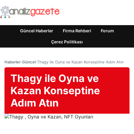
Güncel Haberler
Firma Rehberi
Forum
Çerez Politikası
Haberler
›
Güncel
›
Thagy ile Oyna ve Kazan Konseptine Adım Atın
Thagy ile Oyna ve
Kazan Konseptine
Adım Atın