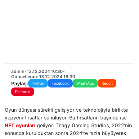
admin
•
13.12.2024 16:30
•
Güncellendi: 13.12.2024 16:30
Paylaş:
Twitter
Facebook
WhatsApp
Reddit
Pinterest
Oyun dünyası sürekli gelişiyor ve teknolojiyle birlikte
yepyeni fırsatlar sunuluyor. Bu fırsatların başında ise
NFT oyunları
geliyor. Thagy Gaming Studios, 2022’nin
sonunda kurulduktan sonra 2024’te hızla büyüyerek,