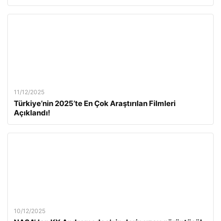
11/12/2025
Türkiye’nin 2025’te En Çok Araştırılan Filmleri
Açıklandı!
10/12/2025