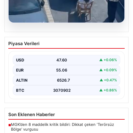
05.08.2026
Yalova’da Şaşırtan Engelleme: Kafe
Piyasa Verileri
Önüne Park Etmek İsteyen Sürücüye
Sandalye ile Müdahale
USD
47.60
▲ +0.06%
Yalova’da yaşanan sıra dışı bir olay, gündeme damgasını
vurdu. Adnan Menderes Mahallesi Ufuk Sokak’ta…
EUR
55.06
▲ +0.09%
ALTIN
6526.7
▲ +0.47%
BTC
3070902
▲ +0.86%
Son Eklenen Haberler
MGK’den 8 maddelik kritik bildiri: Dikkat çeken ‘Terörsüz
■
Bölge’ vurgusu