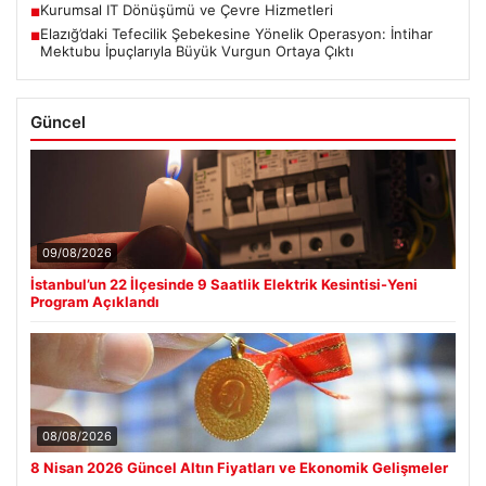
Kurumsal IT Dönüşümü ve Çevre Hizmetleri
■
Elazığ’daki Tefecilik Şebekesine Yönelik Operasyon: İntihar
■
Mektubu İpuçlarıyla Büyük Vurgun Ortaya Çıktı
Güncel
09/08/2026
İstanbul’un 22 İlçesinde 9 Saatlik Elektrik Kesintisi-Yeni
Program Açıklandı
08/08/2026
8 Nisan 2026 Güncel Altın Fiyatları ve Ekonomik Gelişmeler