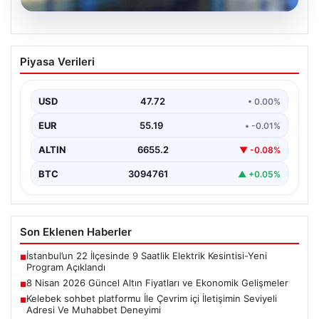
08.08.2026
8 Nisan 2026 Güncel Altın Fiyatları ve
Piyasa Verileri
Ekonomik Gelişmeler
Altın piyasasında yaşanan son gelişmeler, uluslararası
jeopolitik gelişmelerle birlikte ekonomik verilerin de
USD
47.72
• 0.00%
etkisiyle hareketlilik…
EUR
55.19
• -0.01%
ALTIN
6655.2
▼ -0.08%
BTC
3094761
▲ +0.05%
Son Eklenen Haberler
İstanbul’un 22 İlçesinde 9 Saatlik Elektrik Kesintisi-Yeni
■
Program Açıklandı
8 Nisan 2026 Güncel Altın Fiyatları ve Ekonomik Gelişmeler
■
Kelebek sohbet platformu İle Çevrim içi İletişimin Seviyeli
■
Adresi Ve Muhabbet Deneyimi