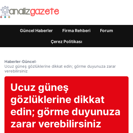
Güncel Haberler
Firma Rehberi
Forum
Çerez Politikası
Haberler
›
Güncel
›
Ucuz güneş gözlüklerine dikkat edin; görme duyunuza zarar
verebilirsiniz
Ucuz güneş
gözlüklerine dikkat
edin; görme duyunuza
zarar verebilirsiniz