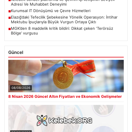
Adresi Ve Muhabbet Deneyimi
Kurumsal IT Dönüşümü ve Çevre Hizmetleri
■
Elazığ’daki Tefecilik Şebekesine Yönelik Operasyon: İntihar
■
Mektubu İpuçlarıyla Büyük Vurgun Ortaya Çıktı
MGK’den 8 maddelik kritik bildiri: Dikkat çeken ‘Terörsüz
■
Bölge’ vurgusu
Güncel
08/08/2026
8 Nisan 2026 Güncel Altın Fiyatları ve Ekonomik Gelişmeler