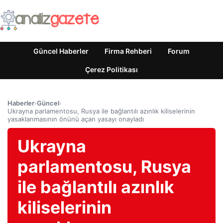
Güncel Haberler
Firma Rehberi
Forum
Çerez Politikası
Haberler
›
Güncel
›
Ukrayna parlamentosu, Rusya ile bağlantılı azınlık kiliselerinin
yasaklanmasının önünü açan yasayı onayladı
Ukrayna
parlamentosu, Rusya
ile bağlantılı azınlık
kiliselerinin