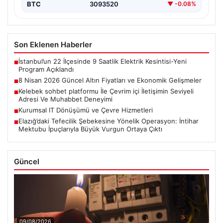
BTC
3093520
▼ -0.08%
Son Eklenen Haberler
İstanbul’un 22 İlçesinde 9 Saatlik Elektrik Kesintisi-Yeni
■
Program Açıklandı
8 Nisan 2026 Güncel Altın Fiyatları ve Ekonomik Gelişmeler
■
Kelebek sohbet platformu İle Çevrim içi İletişimin Seviyeli
■
Adresi Ve Muhabbet Deneyimi
Kurumsal IT Dönüşümü ve Çevre Hizmetleri
■
Elazığ’daki Tefecilik Şebekesine Yönelik Operasyon: İntihar
■
Mektubu İpuçlarıyla Büyük Vurgun Ortaya Çıktı
Güncel
09/08/2026