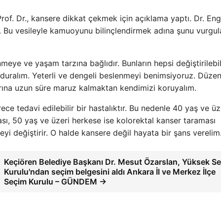
of. Dr., kansere dikkat çekmek için açıklama yaptı. Dr. Eng
sı. Bu vesileyle kamuoyunu bilinçlendirmek adına şunu vurgu
eye ve yaşam tarzına bağlıdır. Bunların hepsi değiştirilebil
duralım. Yeterli ve dengeli beslenmeyi benimsiyoruz. Düzen
nlarına uzun süre maruz kalmaktan kendimizi koruyalım.
ce tedavi edilebilir bir hastalıktır. Bu nedenle 40 yaş ve üz
ası, 50 yaş ve üzeri herkese ise kolorektal kanser taraması
yi değiştirir. O halde kansere değil hayata bir şans verelim.
Keçiören Belediye Başkanı Dr. Mesut Özarslan, Yüksek S
Kurulu'ndan seçim belgesini aldı Ankara İl ve Merkez İlçe
Seçim Kurulu – GÜNDEM →