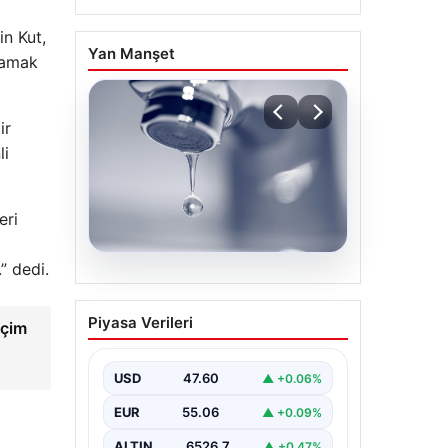
in Kut,
Yan Manşet
lamak
ir
li
eri
” dedi.
04.08.2026
İstanbul’un 8 İlçesinde
Piyasa Verileri
eçim
Geniş Kapsamlı Su
Kesintisi Gerçekleşecek
USD
47.60
▲ +0.06%
İstanbul Su ve Kanalizasyon
İdaresi (İSKİ), 5 Ağustos’ta önemli
EUR
55.06
▲ +0.09%
altyapı yenileme çalışmaları
kapsamında şehrin…
ALTIN
6526.7
▲ +0.47%