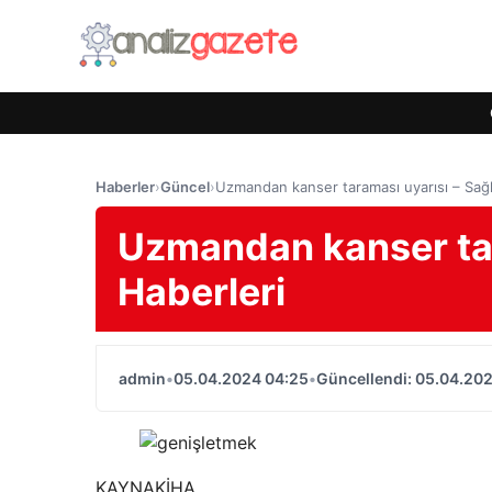
Haberler
›
Güncel
›
Uzmandan kanser taraması uyarısı – Sağl
Uzmandan kanser tar
Haberleri
admin
•
05.04.2024 04:25
•
Güncellendi: 05.04.20
KAYNAK
İHA