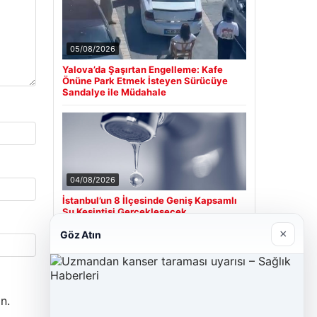
05/08/2026
Yalova’da Şaşırtan Engelleme: Kafe
Önüne Park Etmek İsteyen Sürücüye
Sandalye ile Müdahale
04/08/2026
İstanbul’un 8 İlçesinde Geniş Kapsamlı
Su Kesintisi Gerçekleşecek
×
Göz Atın
Son Eklenen Firmalar
n.
Cengiz Sigorta