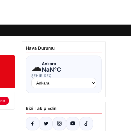
ı
Hava Durumu
☁
Ankara
NaN°C
ŞEHIR SEÇ
rest
Bizi Takip Edin