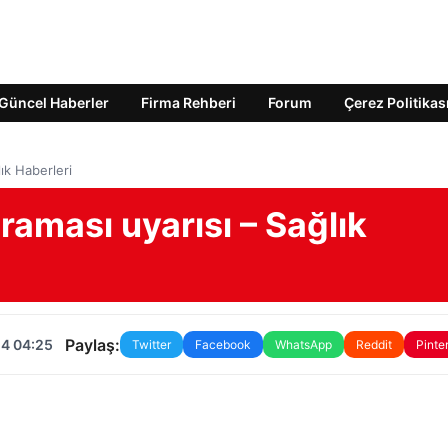
Güncel Haberler
Firma Rehberi
Forum
Çerez Politikas
ık Haberleri
aması uyarısı – Sağlık
Paylaş:
24 04:25
Twitter
Facebook
WhatsApp
Reddit
Pinte