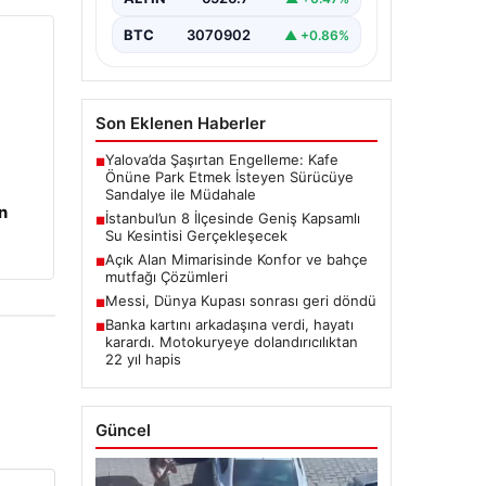
BTC
3070902
▲ +0.86%
Son Eklenen Haberler
Yalova’da Şaşırtan Engelleme: Kafe
■
Önüne Park Etmek İsteyen Sürücüye
Sandalye ile Müdahale
n
İstanbul’un 8 İlçesinde Geniş Kapsamlı
■
Su Kesintisi Gerçekleşecek
Açık Alan Mimarisinde Konfor ve bahçe
■
mutfağı Çözümleri
Messi, Dünya Kupası sonrası geri döndü
■
Banka kartını arkadaşına verdi, hayatı
■
karardı. Motokuryeye dolandırıcılıktan
22 yıl hapis
Güncel