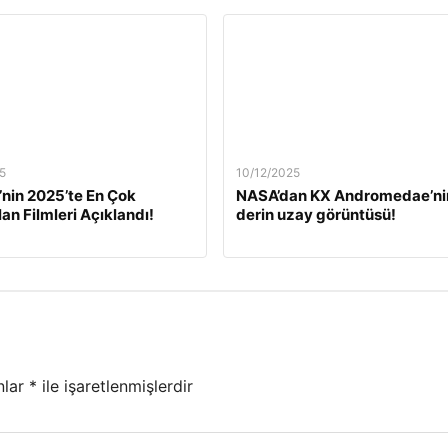
5
10/12/2025
’nin 2025’te En Çok
NASA’dan KX Andromedae’ni
lan Filmleri Açıklandı!
derin uzay görüntüsü!
nlar
*
ile işaretlenmişlerdir