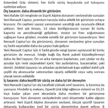
Extended Grip sistemi, her türlü sürüş koşulunda yol tutuşunu
optimize ediyor.
Dış tasarım: daha dinamik bir görünüm
Yeni Rafale Gri renginde ve Esprit Alpine donanım seviyesinde sunulan
Yeni Renault Captur, premium tarzıyla daha atletik bir görünüm ortaya
koyuyor. Ön cephesi sayısız yansımanın yarattığı ışık oyunuyla dikkat
çekiyor; Yeni ışık imzası, 14 olası konfigürasyon sunan iki tonlu
kaporta ve aerodinamiği geliştiren, motor ve fren soğutmasını
sağlayan hava girişleri, modele estetik bir görünüm kazandırıyor. Yeni
Renault Captur'un dış görünümü, donanım seviyesine göre sunulan
üç farklı seçenekle daha da çarpıcı hale geliyor.
Yeni Renault Captur için 6 farklı gövde rengi içeren opsiyonel iki tonlu
görünüm de mevcut. İsteğe bağlı Dış Renk paketi kişiselleştirmeyi
daha da ileri taşıyor; Ön ve arka tampon kaplaması, yan çıtalar ve dış
aynalar için renk seçenekleri içerir. Yan aydınlatma, basamaklar, çeki
demiri, bisiklet taşıyıcısı ve arkadan aydınlatmalı kapı eşikleri dahil çok
çeşitli dış aksesuarlar satıcınızdan sipariş edilebilir veya satış sonrası
olarak temin edilebilir.
İç tasarım: daha keyifli bir sürüş ve daha iyi bir deneyim
Yeni Renault Captur'un dış taraftaki yüksek sınıf tasarımı, iç kısmına da
yansıyor. Modelin iç mekanı, OpenR Link bilgi-eğlence sistemi ve 10,25
inçe kadar çıkan yeni ekranlarla daha modern bir görünüme
kavuşuyor. Tüm donanım seviyelerinde yeni döşemeler kalite algısını
artırıyor. Yeni Esprit Alpine donanım seviyesi, birçok sportif tasarım
detayıyla kullanıcıları özel bir sürüş deneyimine davet ediyor. B