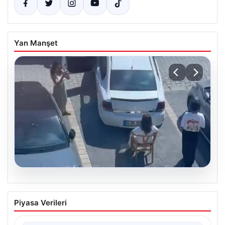
Yan Manşet
05.08.2026
Yalova’da Şaşırtan Engelleme: Kafe
Piyasa Verileri
Önüne Park Etmek İsteyen Sürücüye
Sandalye ile Müdahale