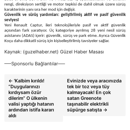
rengi, direksiyon sertliği ve motor tepkisi de dahil olmak üzere sürüş
karakterinin yanı sıra her mod için değişir.
Güvenlik ve sürüş yardımları: geliştirilmiş aktif ve pasif güvenlik
seviyesi
Yeni Renault Captur, ileri teknolojileriyle pasif ve aktif güvenlik
açısından fark yaratıyor. Üç kategoriye ayrılmış 28 yeni nesil sürüş
asistanını (ADAS) içerir: güvenlik, sürüş ve park etme. Ayrıca Güvenlik
Koçu daha dikkatli sürüş için kişiselleştirilmiş tavsiyeler sağlar.
Kaynak: (guzelhaber.net) Güzel Haber Masası
—–Sponsorlu Bağlantılar—–
← 'Kalbim kırıldı!
Evinizde veya aracınızda
“Duygularınızı
tek bir toz veya tüy
kırdıysam özür
kalmayacak! En çok
dilerim” O ülkenin
satan Greenote
valisi yaptığı hatanın
taşınabilir elektrikli
ardından istifa kararı
süpürge satışta →
aldı