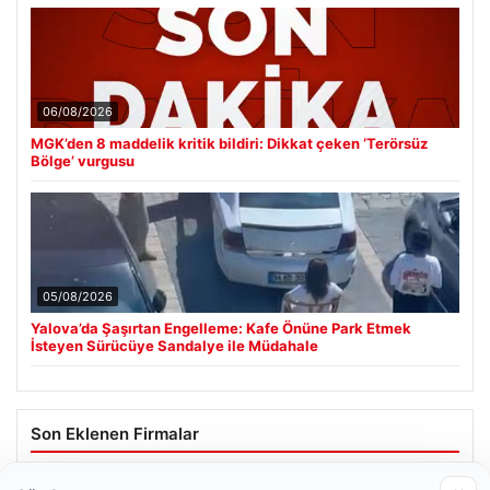
06/08/2026
MGK’den 8 maddelik kritik bildiri: Dikkat çeken ‘Terörsüz
Bölge’ vurgusu
05/08/2026
Yalova’da Şaşırtan Engelleme: Kafe Önüne Park Etmek
İsteyen Sürücüye Sandalye ile Müdahale
Son Eklenen Firmalar
Hastaş Beton