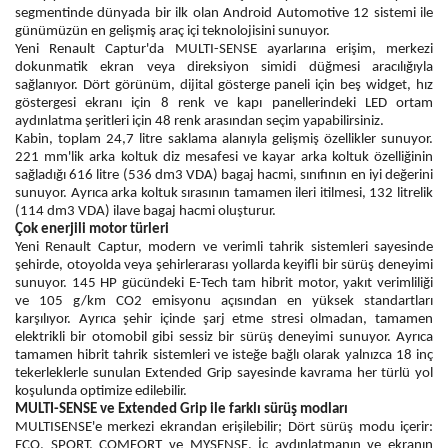
segmentinde dünyada bir ilk olan Android Automotive 12 sistemi ile
günümüzün en gelişmiş araç içi teknolojisini sunuyor.
Yeni Renault Captur'da MULTI-SENSE ayarlarına erişim, merkezi
dokunmatik ekran veya direksiyon simidi düğmesi aracılığıyla
sağlanıyor. Dört görünüm, dijital gösterge paneli için beş widget, hız
göstergesi ekranı için 8 renk ve kapı panellerindeki LED ortam
aydınlatma şeritleri için 48 renk arasından seçim yapabilirsiniz.
Kabin, toplam 24,7 litre saklama alanıyla gelişmiş özellikler sunuyor.
221 mm'lik arka koltuk diz mesafesi ve kayar arka koltuk özelliğinin
sağladığı 616 litre (536 dm3 VDA) bagaj hacmi, sınıfının en iyi değerini
sunuyor. Ayrıca arka koltuk sırasının tamamen ileri itilmesi, 132 litrelik
(114 dm3 VDA) ilave bagaj hacmi oluşturur.
Çok enerjili motor türleri
Yeni Renault Captur, modern ve verimli tahrik sistemleri sayesinde
şehirde, otoyolda veya şehirlerarası yollarda keyifli bir sürüş deneyimi
sunuyor. 145 HP gücündeki E-Tech tam hibrit motor, yakıt verimliliği
ve 105 g/km CO2 emisyonu açısından en yüksek standartları
karşılıyor. Ayrıca şehir içinde şarj etme stresi olmadan, tamamen
elektrikli bir otomobil gibi sessiz bir sürüş deneyimi sunuyor. Ayrıca
tamamen hibrit tahrik sistemleri ve isteğe bağlı olarak yalnızca 18 inç
tekerleklerle sunulan Extended Grip sayesinde kavrama her türlü yol
koşulunda optimize edilebilir.
MULTI-SENSE ve Extended Grip ile farklı sürüş modları
MULTISENSE'e merkezi ekrandan erişilebilir; Dört sürüş modu içerir:
ECO, SPORT, COMFORT ve MYSENSE. İç aydınlatmanın ve ekranın