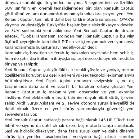
dünyaya sunulduğu ilk günden bu yana B segmentinin ve özellikle
SUV sınıfının en önemli temsilcilerinden biri olan Renault Captur,
görünümü ve tam donanımlı donanımıyla sokaklara çıkıyor. yeni. Yeni
Renault Captur, tam hibrit dahil beş farklı motorla sunuluyor. OYAK'ın
vizyonu ve desteğiyle Türkiye'de başlattığımız elektrifikasyon devrimi
ve SUV sınıfındaki yeni atılımımız Yeni Renault Captur ile devam
edecek. “Global lansmanın ardından Yeni Renault Captur’u bu yılın
üçüncü çeyreğinde tam hibrit E-Tech ve içten yanmalı versiyonlarıyla
kullanıcılarımızla buluşturmayı hedefliyoruz” dedi.
Kompakt dış boyutları ve ferah iç mekanları sayesinde hem şehir içi
hem de şehir dışı kullanım ihtiyaçlarına eşit derecede uyumlu modüler
bir yapıya sahiptir.
Yeni Renault Captur çok yönlülük, iki renkli gövde ve geniş iç mekan
özelliklerini koruyor; Bu özellikleri yeni yüksek teknoloji ekipmanlarıyla
bütünleştiriyor. Yeni Esprit Alpine donanım seviyesiyle iç ve dış
tasarımında daha zarif ve sportif bir karakter ortaya çıkaran Yeni
Renault Captur'un iç mekanını yeni döşemeler ve yeni ekranlar
süslüyor. Yeni elektronik mimari, tahmine dayalı hibrit sürüş işlevine
sahip Aktif Sürüş Asistanı ve 2. seviye otonom sürüş işlevselliği de
dahil olmak üzere en yeni sürüş yardımcılarıyla güvenliği yeni
seviyelere taşıyor.
Yeni Renault Captur, satılacağı pazara bağlı olarak 145 HP E-Tech tam
hibrit versiyonu da dahil olmak üzere beş motorla satışa sunulacak.
Şasi ve hidrolik direksiyon, daha fazla sürüş keyfi ve daha dinamik
sürüş için yeniden tasarlanırken, versiyona bağlı olarak sunulan