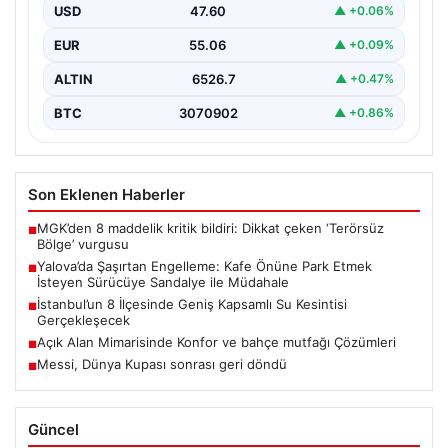
USD
47.60
▲ +0.06%
Yalova’da yaşanan sıra dışı bir olay, gündeme damgasını
vurdu. Adnan Menderes Mahallesi Ufuk Sokak’ta…
EUR
55.06
▲ +0.09%
ALTIN
6526.7
▲ +0.47%
BTC
3070902
▲ +0.86%
Son Eklenen Haberler
MGK’den 8 maddelik kritik bildiri: Dikkat çeken ‘Terörsüz
■
Bölge’ vurgusu
Yalova’da Şaşırtan Engelleme: Kafe Önüne Park Etmek
■
İsteyen Sürücüye Sandalye ile Müdahale
İstanbul’un 8 İlçesinde Geniş Kapsamlı Su Kesintisi
■
Gerçekleşecek
Açık Alan Mimarisinde Konfor ve bahçe mutfağı Çözümleri
■
Messi, Dünya Kupası sonrası geri döndü
■
Güncel