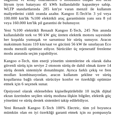
lityum iyon bataryası 45 kWh kullanılabilir kapasiteye sahip.
WLTP standartlarında 285 km'ye varan menzil ile kullanım
maliyetlerini ciddi oranda azaltır. Kangoo E-Tech'in 3 yıl veya
100.000 km'lik %100 elektrikli araç garantisinin yanı sıra 8 yıl
veya 160.000 km'lik pil garantisi de bulunuyor.
Yeni %100 elektrikli Renault Kangoo E-Tech, 245 Nm anında
kullanılabilir tork ve 90 kW güç üreten elektrik motoru sayesinde
her koşulda yumuşak ve sarsıntısız bir sürüş sunuyor. Aracın
maksimum hızını 110 km/saat ve gücünü 56 kW ile sınırlayan Eco
modu menzili optimize ediyor. Sürücüler üç rejeneratif frenleme
modu arasında seçim yapabiliyor.
Kangoo e-Tech, tüm enerji yönetim sistemlerine ek olarak daha
güvenli sürüş için seviye 2 otonom sürüş de dahil olmak üzere 14
sürüş destek sistemiyle donatılmıştır. Ayrıca farklı çekiş ve fren
modları kombinasyonları, aracın kullanım şekline ve sürüş
koşullarına bağlı olarak sürücüye konfor ve özerkliği optimize
etmek için 6 seçenek sunar.
Opsiyonel olarak eklenebilen kişiselleştirilebilir 10 inçlik dijital
ekran üzerinden seçilen sürüş moduna ilişkin bilgiler, elektrik güç
yönetimi ve sürüş destek sistemleri takip edilebiliyor.
Yeni Renault Kangoo E-Tech 100% Electric, tüm yıl boyunca
mümkün olan en iyi özerkliği garanti etmek için ısı pompasıyla