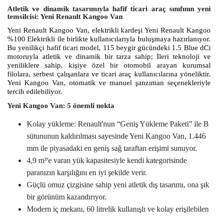
Atletik ve dinamik tasarımıyla hafif ticari araç sınıfının yeni
temsilcisi: Yeni Renault Kangoo Van
Yeni Renault Kangoo Van, elektrikli kardeşi Yeni Renault Kangoo
%100 Elektrikli ile birlikte kullanıcılarıyla buluşmaya hazırlanıyor.
Bu yenilikçi hafif ticari model, 115 beygir gücündeki 1.5 Blue dCi
motoruyla atletik ve dinamik bir tarza sahip; İleri teknoloji ve
yeniliklere sahip, kişiye özel bir otomobil arayan kurumsal
filolara, serbest çalışanlara ve ticari araç kullanıcılarına yöneliktir.
Yeni Kangoo Van, otomatik ve manuel şanzıman seçenekleriyle
tercih edilebiliyor.
Yeni Kangoo Van: 5 önemli nokta
Kolay yükleme: Renault'nun “Geniş Yükleme Paketi” ile B
sütununun kaldırılması sayesinde Yeni Kangoo Van, 1.446
mm ile piyasadaki en geniş sağ taraftan erişimi sunuyor.
4,9 m³'e varan yük kapasitesiyle kendi kategorisinde
paranızın karşılığını en iyi şekilde verir.
Güçlü omuz çizgisine sahip yeni atletik dış tasarımı, ona şık
bir görünüm kazandırıyor.
Modern iç mekanı, 60 litrelik kullanışlı ve kolay erişilebilen