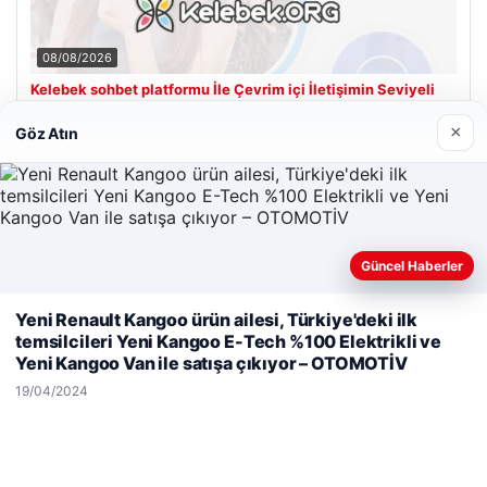
08/08/2026
Kelebek sohbet platformu İle Çevrim içi İletişimin Seviyeli
Adresi Ve Muhabbet Deneyimi
×
Göz Atın
Son Eklenen Firmalar
Hastaş Beton
Güncel Haberler
26/05/2026
Web sitemizi nasıl kullandığınızı daha iyi anlayabilmek,
Yeni Renault Kangoo ürün ailesi, Türkiye'deki ilk
deneyiminizi kişiselleştirmek ve geliştirmek amacıyla çerezler
temsilcileri Yeni Kangoo E-Tech %100 Elektrikli ve
kullanıyoruz.
Çerez Politikamız
Yeni Kangoo Van ile satışa çıkıyor – OTOMOTİV
Reddet
Kabul Et
19/04/2024
© 2026 Analiz Gazete – Güncel Haberler
Tercüme Bürosu
|
Malta Dil Okulu
|
lemagrup.com.tr