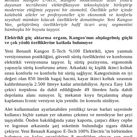
Renault Kangoo E-Tech, Kangoo modelimizin uzun yıllara
dayanan tecrübesini elektrifikasyon teknolojisiyle birleştirip
modernize ettiğimiz yepyeni bir otomobil. Özellikle şehir içinde
kalabalık aileler ve profesyoneller için ekonomik ve konforlu
seyahati mümkün kılacak özelliklerle donatılmıştır. Yeni Kangoo
Van, geliştirilmiş özellikleriyle hafif ticari araç segmentini
bambaşka bir boyuta taşıyor.
Elektrikli güç aktarma organı, Kangoo'nun alışılagelmiş güçlü
ve çok yönlü özelliklerine katkıda bulunuyor
Yeni Renault Kangoo E-Tech %100 Elektrikli, içten yanmalı
versiyonunun pratikliğini, güvenli sürüş özelliklerini ve konforunu
elektrikli versiyonuna taşıyor. İç sürüş pozisyonu, ergonomik
yapısıyla sürüş konforunu artırır. Arkadaki üç kişilik ikinci koltuk
sırası konforlu ve konforlu bir sürüş sağlıyor. Kategorisinin en iyi
değeri olan 850 litrelik bagaj hacmi, kayar ikinci koltuk sırasının
kaldırılmasıyla 2.500 litreye kadar artırılabiliyor. Ayrıca Easy Life
çekici torpidosu da dahil edildiğinde 49 litreden fazla dahili
depolama alanı sunuyor. İç mekanın koyu fırçalanmış ahşap
kaplaması Iconic versiyon için yenidir.
ön konsolu süslüyor.
Alet kullanmadan ayarlanabilen yenilikçi tavan barları sayesinde
kullanıcı hiçbir zaman yer sıkıntısı çekmez ve neredeyse her şeyi
taşıyabilir. Önden bakıldığında yatay kaporta, çarpıcı dikey cephe
ve logonun arkasında şarj soketinin bulunduğu ızgara dikkat
çekiyor. Yeni Renault Kangoo E-Tech 100% Electric’in birbirinden
bağımsız ve kolay onarılabilen 8 modülden oluşan son nesil