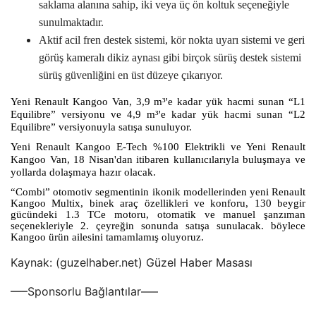
saklama alanına sahip, iki veya üç ön koltuk seçeneğiyle
sunulmaktadır.
Aktif acil fren destek sistemi, kör nokta uyarı sistemi ve geri
görüş kameralı dikiz aynası gibi birçok sürüş destek sistemi
sürüş güvenliğini en üst düzeye çıkarıyor.
Yeni Renault Kangoo Van, 3,9 m³'e kadar yük hacmi sunan “L1
Equilibre” versiyonu ve 4,9 m³'e kadar yük hacmi sunan “L2
Equilibre” versiyonuyla satışa sunuluyor.
Yeni Renault Kangoo E-Tech %100 Elektrikli ve Yeni Renault
Kangoo Van, 18 Nisan'dan itibaren kullanıcılarıyla buluşmaya ve
yollarda dolaşmaya hazır olacak.
“Combi” otomotiv segmentinin ikonik modellerinden yeni Renault
Kangoo Multix, binek araç özellikleri ve konforu, 130 beygir
gücündeki 1.3 TCe motoru, otomatik ve manuel şanzıman
seçenekleriyle 2. çeyreğin sonunda satışa sunulacak. böylece
Kangoo ürün ailesini tamamlamış oluyoruz.
Kaynak: (guzelhaber.net) Güzel Haber Masası
—–Sponsorlu Bağlantılar—–