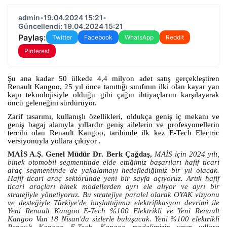
admin
•
19.04.2024 15:21
•
Güncellendi: 19.04.2024 15:21
Paylaş:
Twitter
Facebook
WhatsApp
Reddit
Pinterest
Şu ana kadar 50 ülkede 4,4 milyon adet satış gerçekleştiren
Renault Kangoo, 25 yıl önce tanıttığı sınıfının ilki olan kayar yan
kapı teknolojisiyle olduğu gibi çağın ihtiyaçlarını karşılayarak
öncü geleneğini sürdürüyor.
Zarif tasarımı, kullanışlı özellikleri, oldukça geniş iç mekanı ve
geniş bagaj alanıyla yıllardır geniş ailelerin ve profesyonellerin
tercihi olan Renault Kangoo, tarihinde ilk kez E-Tech Electric
versiyonuyla yollara çıkıyor .
MAİS A.Ş. Genel Müdür Dr. Berk Çağdaş,
MAİS için 2024 yılı,
binek otomobil segmentinde elde ettiğimiz başarıları hafif ticari
araç segmentinde de yakalamayı hedeflediğimiz bir yıl olacak.
Hafif ticari araç sektöründe yeni bir sayfa açıyoruz. Artık hafif
ticari araçları binek modellerden ayrı ele alıyor ve ayrı bir
stratejiyle yönetiyoruz. Bu stratejiye paralel olarak OYAK vizyonu
ve desteğiyle Türkiye'de başlattığımız elektrifikasyon devrimi ile
Yeni Renault Kangoo E-Tech %100 Elektrikli ve Yeni Renault
Kangoo Van 18 Nisan'da sizlerle buluşacak. Yeni %100 elektrikli