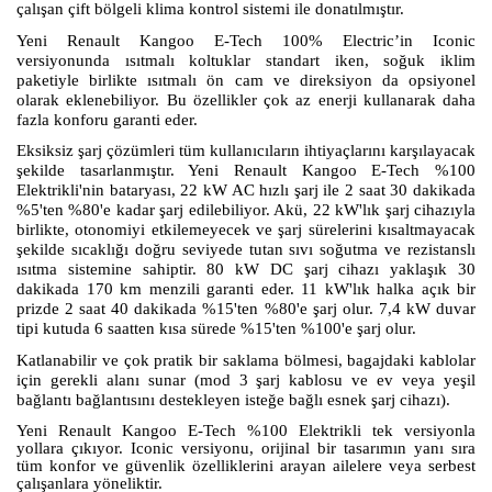
çalışan çift bölgeli klima kontrol sistemi ile donatılmıştır.
Yeni Renault Kangoo E-Tech 100% Electric’in Iconic
versiyonunda ısıtmalı koltuklar standart iken, soğuk iklim
paketiyle birlikte ısıtmalı ön cam ve direksiyon da opsiyonel
olarak eklenebiliyor. Bu özellikler çok az enerji kullanarak daha
fazla konforu garanti eder.
Eksiksiz şarj çözümleri tüm kullanıcıların ihtiyaçlarını karşılayacak
şekilde tasarlanmıştır. Yeni Renault Kangoo E-Tech %100
Elektrikli'nin bataryası, 22 kW AC hızlı şarj ile 2 saat 30 dakikada
%5'ten %80'e kadar şarj edilebiliyor. Akü, 22 kW'lık şarj cihazıyla
birlikte, otonomiyi etkilemeyecek ve şarj sürelerini kısaltmayacak
şekilde sıcaklığı doğru seviyede tutan sıvı soğutma ve rezistanslı
ısıtma sistemine sahiptir. 80 kW DC şarj cihazı yaklaşık 30
dakikada 170 km menzili garanti eder. 11 kW'lık halka açık bir
prizde 2 saat 40 dakikada %15'ten %80'e şarj olur. 7,4 kW duvar
tipi kutuda 6 saatten kısa sürede %15'ten %100'e şarj olur.
Katlanabilir ve çok pratik bir saklama bölmesi, bagajdaki kablolar
için gerekli alanı sunar (mod 3 şarj kablosu ve ev veya yeşil
bağlantı bağlantısını destekleyen isteğe bağlı esnek şarj cihazı).
Yeni Renault Kangoo E-Tech %100 Elektrikli tek versiyonla
yollara çıkıyor. Iconic versiyonu, orijinal bir tasarımın yanı sıra
tüm konfor ve güvenlik özelliklerini arayan ailelere veya serbest
çalışanlara yöneliktir.