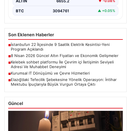
ALTIN
6655.2
▼ -0.08%
BTC
3094761
▲ +0.05%
Son Eklenen Haberler
İstanbul’un 22 İlçesinde 9 Saatlik Elektrik Kesintisi-Yeni
■
Program Açıklandı
8 Nisan 2026 Güncel Altın Fiyatları ve Ekonomik Gelişmeler
■
Kelebek sohbet platformu İle Çevrim içi İletişimin Seviyeli
■
Adresi Ve Muhabbet Deneyimi
Kurumsal IT Dönüşümü ve Çevre Hizmetleri
■
Elazığ’daki Tefecilik Şebekesine Yönelik Operasyon: İntihar
■
Mektubu İpuçlarıyla Büyük Vurgun Ortaya Çıktı
Güncel