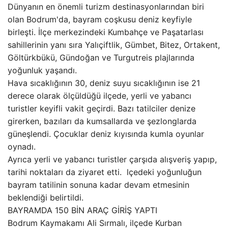
Dünyanın en önemli turizm destinasyonlarından biri
olan Bodrum'da, bayram coşkusu deniz keyfiyle
birleşti. İlçe merkezindeki Kumbahçe ve Paşatarlası
sahillerinin yanı sıra Yalıçiftlik, Gümbet, Bitez, Ortakent,
Göltürkbükü, Gündoğan ve Turgutreis plajlarında
yoğunluk yaşandı.
Hava sıcaklığının 30, deniz suyu sıcaklığının ise 21
derece olarak ölçüldüğü ilçede, yerli ve yabancı
turistler keyifli vakit geçirdi. Bazı tatilciler denize
girerken, bazıları da kumsallarda ve şezlonglarda
güneşlendi. Çocuklar deniz kıyısında kumla oyunlar
oynadı.
Ayrıca yerli ve yabancı turistler çarşıda alışveriş yapıp,
tarihi noktaları da ziyaret etti. lçedeki yoğunluğun
bayram tatilinin sonuna kadar devam etmesinin
beklendiği belirtildi.
BAYRAMDA 150 BİN ARAÇ GİRİŞ YAPTI
Bodrum Kaymakamı Ali Sırmalı, ilçede Kurban