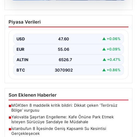
05.08.2026
Yalova’da Şaşırtan Engelleme: Kafe
Piyasa Verileri
Önüne Park Etmek İsteyen Sürücüye
Sandalye ile Müdahale
USD
47.60
▲ +0.06%
Yalova’da yaşanan sıra dışı bir olay, gündeme damgasını
vurdu. Adnan Menderes Mahallesi Ufuk Sokak’ta…
EUR
55.06
▲ +0.09%
ALTIN
6526.7
▲ +0.47%
BTC
3070902
▲ +0.86%
Son Eklenen Haberler
MGK’den 8 maddelik kritik bildiri: Dikkat çeken ‘Terörsüz
■
Bölge’ vurgusu
Yalova’da Şaşırtan Engelleme: Kafe Önüne Park Etmek
■
İsteyen Sürücüye Sandalye ile Müdahale
İstanbul’un 8 İlçesinde Geniş Kapsamlı Su Kesintisi
■
Gerçekleşecek