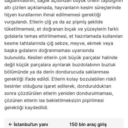
sağlanmasının, sağlık açısından büyük önem taşıdığının
altı çizilen açıklamada, hayvanların kesim süreçlerinde
hijyen kurallarının ihmal edilmemesi gerektiği
vurgulandı. Etlerin çiğ ya da az pişmiş şekilde
tüketilmemesi, et doğranan bıçak ve yüzeylerin farklı
gıdalarla temas ettirilmemesi, et hazırlamada kullanılan
kesme tahtalarında çiğ sebze, meyve, ekmek veya
başka gıdaların doğranmaması uyarısında
bulunuldu. Kesilen etlerin çok büyük parçalar halinde
değil küçük parçalara ayrılarak buzdolabının buzluk
bölümünde ya da derin dondurucuda saklanması
gerektiği ifade edildi. Etlerin kolay bozulabilen riskli
besinler olduğuna işaret edilerek, dondurulduktan
sonra çözdürülen etlerin yeniden dondurulmaması,
çözünen etlerin ise bekletilmeksizin pişirilmesi
gerektiği kaydedildi.
← İstanbul’un yanı
150 bin araç giriş