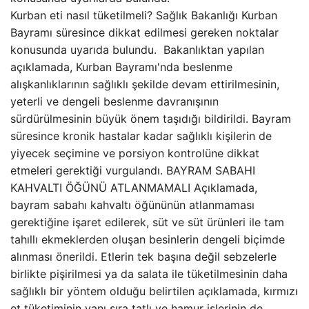
Kurban eti nasıl tüketilmeli? Sağlık Bakanlığı Kurban
Bayramı süresince dikkat edilmesi gereken noktalar
konusunda uyarıda bulundu. Bakanlıktan yapılan
açıklamada, Kurban Bayramı'nda beslenme
alışkanlıklarının sağlıklı şekilde devam ettirilmesinin,
yeterli ve dengeli beslenme davranışının
sürdürülmesinin büyük önem taşıdığı bildirildi. Bayram
süresince kronik hastalar kadar sağlıklı kişilerin de
yiyecek seçimine ve porsiyon kontrolüne dikkat
etmeleri gerektiği vurgulandı. BAYRAM SABAHI
KAHVALTI ÖĞÜNÜ ATLANMAMALI Açıklamada,
bayram sabahı kahvaltı öğününün atlanmaması
gerektiğine işaret edilerek, süt ve süt ürünleri ile tam
tahıllı ekmeklerden oluşan besinlerin dengeli biçimde
alınması önerildi. Etlerin tek başına değil sebzelerle
birlikte pişirilmesi ya da salata ile tüketilmesinin daha
sağlıklı bir yöntem olduğu belirtilen açıklamada, kırmızı
et tüketiminin yanı sıra tatlı ve hamur işlerinin de