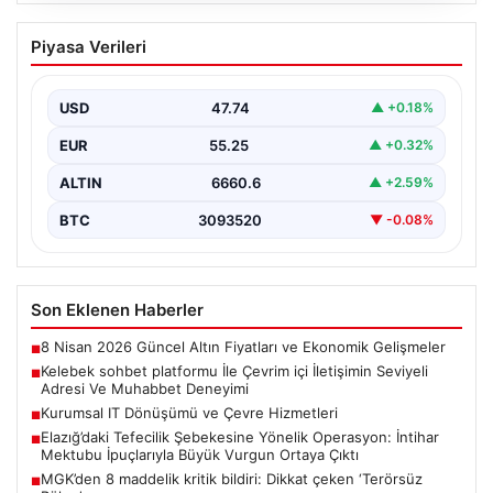
Kelebek sohbet platformu İle Çevrim içi
Piyasa Verileri
İletişimin Seviyeli Adresi Ve Muhabbet
Deneyimi
USD
47.74
▲ +0.18%
İnternet ortamında insanların seviyeli bir şekilde irtibat
kurması ciddi bir değer taşımaktadır. Günümüzde
EUR
55.25
▲ +0.32%
çeşitli…
ALTIN
6660.6
▲ +2.59%
BTC
3093520
▼ -0.08%
Son Eklenen Haberler
8 Nisan 2026 Güncel Altın Fiyatları ve Ekonomik Gelişmeler
■
Kelebek sohbet platformu İle Çevrim içi İletişimin Seviyeli
■
Adresi Ve Muhabbet Deneyimi
Kurumsal IT Dönüşümü ve Çevre Hizmetleri
■
Elazığ’daki Tefecilik Şebekesine Yönelik Operasyon: İntihar
■
Mektubu İpuçlarıyla Büyük Vurgun Ortaya Çıktı
MGK’den 8 maddelik kritik bildiri: Dikkat çeken ‘Terörsüz
■