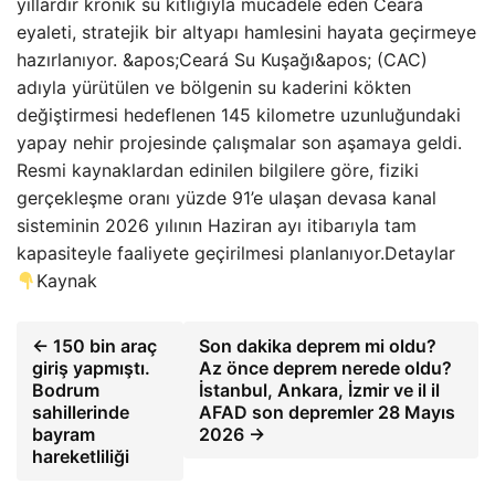
yıllardır kronik su kıtlığıyla mücadele eden Ceará
eyaleti, stratejik bir altyapı hamlesini hayata geçirmeye
hazırlanıyor. &apos;Ceará Su Kuşağı&apos; (CAC)
adıyla yürütülen ve bölgenin su kaderini kökten
değiştirmesi hedeflenen 145 kilometre uzunluğundaki
yapay nehir projesinde çalışmalar son aşamaya geldi.
Resmi kaynaklardan edinilen bilgilere göre, fiziki
gerçekleşme oranı yüzde 91’e ulaşan devasa kanal
sisteminin 2026 yılının Haziran ayı itibarıyla tam
kapasiteyle faaliyete geçirilmesi planlanıyor.Detaylar
Kaynak
← 150 bin araç
Son dakika deprem mi oldu?
giriş yapmıştı.
Az önce deprem nerede oldu?
Bodrum
İstanbul, Ankara, İzmir ve il il
sahillerinde
AFAD son depremler 28 Mayıs
bayram
2026 →
hareketliliği