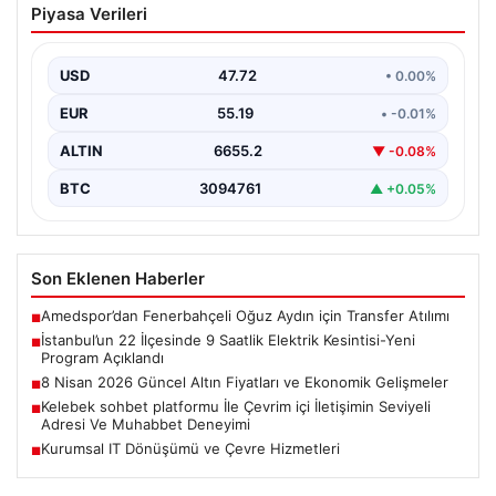
Piyasa Verileri
Elektrik Kesintisi-Yeni Program
Açıklandı
USD
47.72
• 0.00%
İstanbul genelinde altyapı çalışmaları ve bakım
faaliyetleri kapsamında önemli bir enerji kesinti süreci
EUR
55.19
• -0.01%
başlatıldı.…
ALTIN
6655.2
▼ -0.08%
BTC
3094761
▲ +0.05%
Son Eklenen Haberler
Amedspor’dan Fenerbahçeli Oğuz Aydın için Transfer Atılımı
■
İstanbul’un 22 İlçesinde 9 Saatlik Elektrik Kesintisi-Yeni
■
Program Açıklandı
8 Nisan 2026 Güncel Altın Fiyatları ve Ekonomik Gelişmeler
■
Kelebek sohbet platformu İle Çevrim içi İletişimin Seviyeli
■
Adresi Ve Muhabbet Deneyimi
Kurumsal IT Dönüşümü ve Çevre Hizmetleri
■