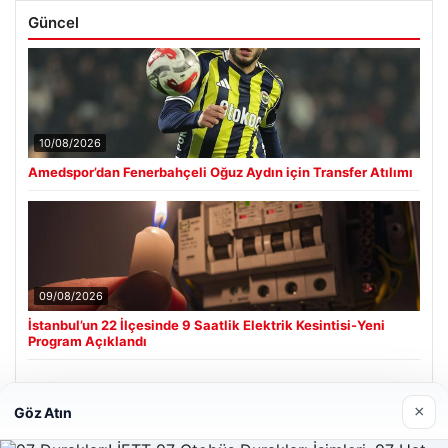
Güncel
10/08/2026
Amedspor’dan Fenerbahçeli Oğuz Aydın için Transfer Atılımı
09/08/2026
İstanbul’un 22 İlçesinde 9 Saatlik Elektrik Kesintisi-Yeni
Program Açıklandı
×
Göz Atın
Son Eklenen Firmalar