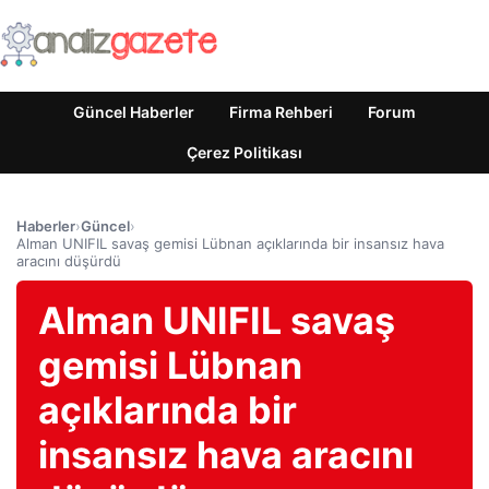
Güncel Haberler
Firma Rehberi
Forum
Çerez Politikası
Haberler
›
Güncel
›
Alman UNIFIL savaş gemisi Lübnan açıklarında bir insansız hava
aracını düşürdü
Alman UNIFIL savaş
gemisi Lübnan
açıklarında bir
insansız hava aracını