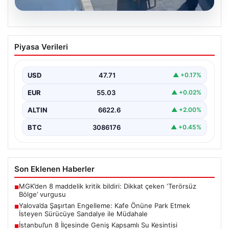
05.08.2026
Yalova’da Şaşırtan Engelleme: Kafe
Piyasa Verileri
Önüne Park Etmek İsteyen Sürücüye
Sandalye ile Müdahale
USD
47.71
▲ +0.17%
Yalova’da yaşanan sıra dışı bir olay, gündeme damgasını
vurdu. Adnan Menderes Mahallesi Ufuk Sokak’ta…
EUR
55.03
▲ +0.02%
ALTIN
6622.6
▲ +2.00%
BTC
3086176
▲ +0.45%
Son Eklenen Haberler
MGK’den 8 maddelik kritik bildiri: Dikkat çeken ‘Terörsüz
■
Bölge’ vurgusu
Yalova’da Şaşırtan Engelleme: Kafe Önüne Park Etmek
■
İsteyen Sürücüye Sandalye ile Müdahale
İstanbul’un 8 İlçesinde Geniş Kapsamlı Su Kesintisi
■