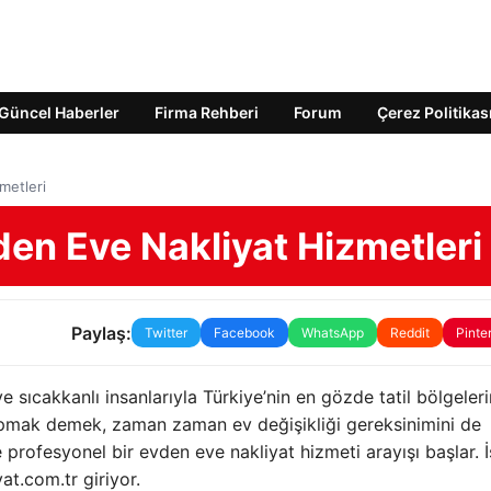
Güncel Haberler
Firma Rehberi
Forum
Çerez Politikas
metleri
vden Eve Nakliyat Hizmetleri
Paylaş:
Twitter
Facebook
WhatsApp
Reddit
Pinte
e sıcakkanlı insanlarıyla Türkiye’nin en gözde tatil bölgeler
yapmak demek, zaman zaman ev değişikliği gereksinimini de
 profesyonel bir evden eve nakliyat hizmeti arayışı başlar. İ
t.com.tr giriyor.