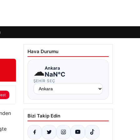
ı
Hava Durumu
☁
Ankara
NaN°C
ŞEHIR SEÇ
rest
inden
Bizi Takip Edin
şte