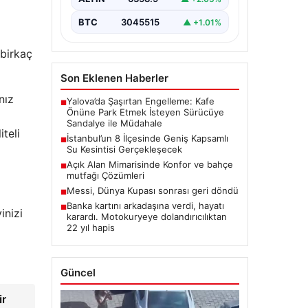
BTC
3045515
▲ +1.01%
 birkaç
Son Eklenen Haberler
nız
Yalova’da Şaşırtan Engelleme: Kafe
■
Önüne Park Etmek İsteyen Sürücüye
Sandalye ile Müdahale
teli
İstanbul’un 8 İlçesinde Geniş Kapsamlı
■
Su Kesintisi Gerçekleşecek
Açık Alan Mimarisinde Konfor ve bahçe
■
mutfağı Çözümleri
Messi, Dünya Kupası sonrası geri döndü
■
Banka kartını arkadaşına verdi, hayatı
■
inizi
karardı. Motokuryeye dolandırıcılıktan
22 yıl hapis
Güncel
ir