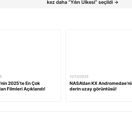
kez daha “Yılın Ülkesi” seçildi →
5
10/12/2025
’nin 2025’te En Çok
NASA’dan KX Andromedae’ni
lan Filmleri Açıklandı!
derin uzay görüntüsü!