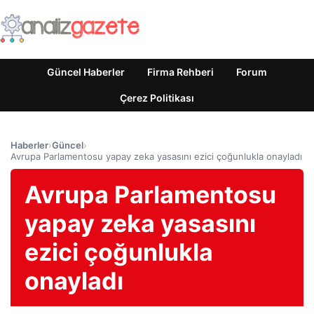
Güncel Haberler
Firma Rehberi
Forum
Çerez Politikası
Haberler
›
Güncel
›
Avrupa Parlamentosu yapay zeka yasasını ezici çoğunlukla onayladı
Avrupa Parlamentosu
yapay zeka yasasını
ezici çoğunlukla
onayladı