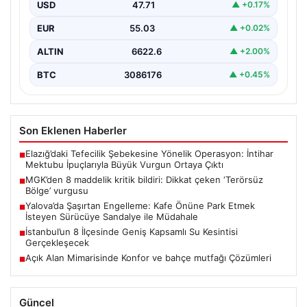
USD
47.71
▲ +0.17%
EUR
55.03
▲ +0.02%
ALTIN
6622.6
▲ +2.00%
BTC
3086176
▲ +0.45%
Son Eklenen Haberler
Elazığ’daki Tefecilik Şebekesine Yönelik Operasyon: İntihar
■
Mektubu İpuçlarıyla Büyük Vurgun Ortaya Çıktı
MGK’den 8 maddelik kritik bildiri: Dikkat çeken ‘Terörsüz
■
Bölge’ vurgusu
Yalova’da Şaşırtan Engelleme: Kafe Önüne Park Etmek
■
İsteyen Sürücüye Sandalye ile Müdahale
İstanbul’un 8 İlçesinde Geniş Kapsamlı Su Kesintisi
■
Gerçekleşecek
Açık Alan Mimarisinde Konfor ve bahçe mutfağı Çözümleri
■
Güncel