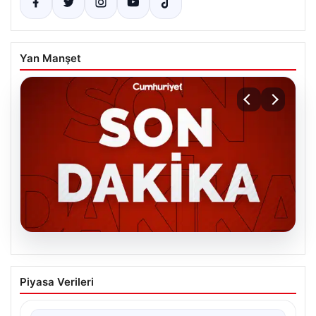
Yan Manşet
06.08.2026
MGK’den 8 maddelik kritik bildiri: Dikkat
Piyasa Verileri
çeken ‘Terörsüz Bölge’ vurgusu