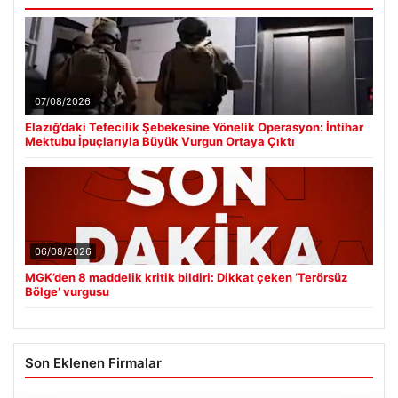
07/08/2026
Elazığ’daki Tefecilik Şebekesine Yönelik Operasyon: İntihar
Mektubu İpuçlarıyla Büyük Vurgun Ortaya Çıktı
06/08/2026
MGK’den 8 maddelik kritik bildiri: Dikkat çeken ‘Terörsüz
Bölge’ vurgusu
Son Eklenen Firmalar