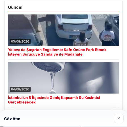
Güncel
05/08/2026
Yalova’da Şaşırtan Engelleme: Kafe Önüne Park Etmek
İsteyen Sürücüye Sandalye ile Müdahale
04/08/2026
İstanbul’un 8 İlçesinde Geniş Kapsamlı Su Kesintisi
Gerçekleşecek
×
Göz Atın
Son Eklenen Firmalar