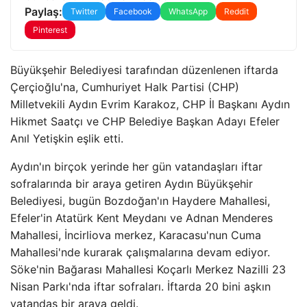
Paylaş:
Twitter
Facebook
WhatsApp
Reddit
Pinterest
Büyükşehir Belediyesi tarafından düzenlenen iftarda
Çerçioğlu'na, Cumhuriyet Halk Partisi (CHP)
Milletvekili Aydın Evrim Karakoz, CHP İl Başkanı Aydın
Hikmet Saatçı ve CHP Belediye Başkan Adayı Efeler
Anıl Yetişkin eşlik etti.
Aydın'ın birçok yerinde her gün vatandaşları iftar
sofralarında bir araya getiren Aydın Büyükşehir
Belediyesi, bugün Bozdoğan'ın Haydere Mahallesi,
Efeler'in Atatürk Kent Meydanı ve Adnan Menderes
Mahallesi, İncirliova merkez, Karacasu'nun Cuma
Mahallesi'nde kurarak çalışmalarına devam ediyor.
Söke'nin Bağarası Mahallesi Koçarlı Merkez Nazilli 23
Nisan Parkı'nda iftar sofraları. İftarda 20 bini aşkın
vatandaş bir araya geldi.