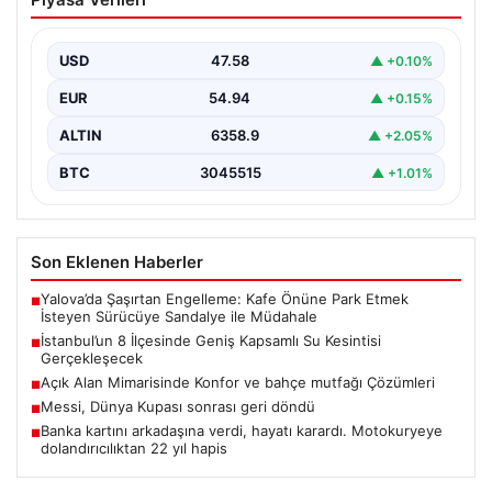
Su Kesintisi Gerçekleşecek
İstanbul Su ve Kanalizasyon İdaresi (İSKİ), 5 Ağustos’ta
önemli altyapı yenileme çalışmaları kapsamında şehrin…
USD
47.58
▲ +0.10%
EUR
54.94
▲ +0.15%
ALTIN
6358.9
▲ +2.05%
BTC
3045515
▲ +1.01%
Son Eklenen Haberler
Yalova’da Şaşırtan Engelleme: Kafe Önüne Park Etmek
■
İsteyen Sürücüye Sandalye ile Müdahale
İstanbul’un 8 İlçesinde Geniş Kapsamlı Su Kesintisi
■
Gerçekleşecek
Açık Alan Mimarisinde Konfor ve bahçe mutfağı Çözümleri
■
Messi, Dünya Kupası sonrası geri döndü
■
Banka kartını arkadaşına verdi, hayatı karardı. Motokuryeye
■
dolandırıcılıktan 22 yıl hapis