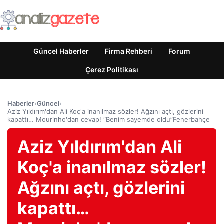
Güncel Haberler
Firma Rehberi
Forum
Çerez Politikası
Haberler
›
Güncel
›
Aziz Yıldırım'dan Ali Koç'a inanılmaz sözler! Ağzını açtı, gözlerini
kapattı… Mourinho'dan cevap! “Benim sayemde oldu”Fenerbahçe
Aziz Yıldırım'dan Ali
Koç'a inanılmaz sözler!
Ağzını açtı, gözlerini
kapattı…