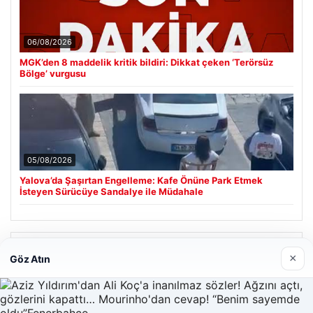
06/08/2026
MGK’den 8 maddelik kritik bildiri: Dikkat çeken ‘Terörsüz
Bölge’ vurgusu
05/08/2026
Yalova’da Şaşırtan Engelleme: Kafe Önüne Park Etmek
İsteyen Sürücüye Sandalye ile Müdahale
Son Eklenen Firmalar
×
Göz Atın