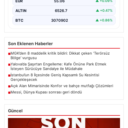
EUR
55.06
▲ +0.09%
ALTIN
6526.7
▲ +0.47%
BTC
3070902
▲ +0.86%
Son Eklenen Haberler
MGK’den 8 maddelik kritik bildiri: Dikkat çeken ‘Terörsüz
■
Bölge’ vurgusu
Yalova’da Şaşırtan Engelleme: Kafe Önüne Park Etmek
■
İsteyen Sürücüye Sandalye ile Müdahale
İstanbul’un 8 İlçesinde Geniş Kapsamlı Su Kesintisi
■
Gerçekleşecek
Açık Alan Mimarisinde Konfor ve bahçe mutfağı Çözümleri
■
Messi, Dünya Kupası sonrası geri döndü
■
Güncel