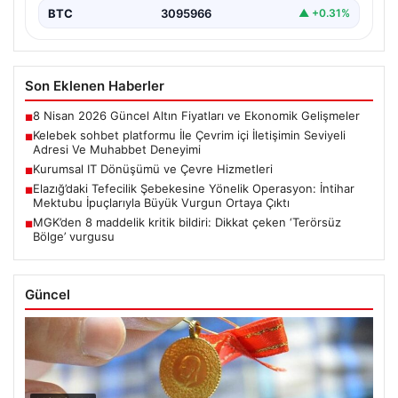
BTC
3095966
▲ +0.31%
Son Eklenen Haberler
8 Nisan 2026 Güncel Altın Fiyatları ve Ekonomik Gelişmeler
■
Kelebek sohbet platformu İle Çevrim içi İletişimin Seviyeli
■
Adresi Ve Muhabbet Deneyimi
Kurumsal IT Dönüşümü ve Çevre Hizmetleri
■
Elazığ’daki Tefecilik Şebekesine Yönelik Operasyon: İntihar
■
Mektubu İpuçlarıyla Büyük Vurgun Ortaya Çıktı
MGK’den 8 maddelik kritik bildiri: Dikkat çeken ‘Terörsüz
■
Bölge’ vurgusu
Güncel