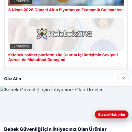
08/08/2026
8 Nisan 2026 Güncel Altın Fiyatları ve Ekonomik Gelişmeler
08/08/2026
Kelebek sohbet platformu İle Çevrim içi İletişimin Seviyeli
Adresi Ve Muhabbet Deneyimi
×
Göz Atın
Son Eklenen Firmalar
Hastaş Beton
26/05/2026
Web sitemizi nasıl kullandığınızı daha iyi anlayabilmek,
Güncel Haberler
deneyiminizi kişiselleştirmek ve geliştirmek amacıyla çerezler
kullanıyoruz.
Çerez Politikamız
Bebek Güvenliği için İhtiyacınız Olan Ürünler