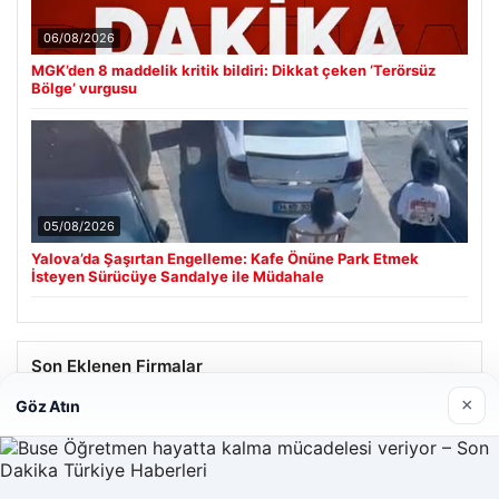
06/08/2026
MGK’den 8 maddelik kritik bildiri: Dikkat çeken ‘Terörsüz
Bölge’ vurgusu
05/08/2026
Yalova’da Şaşırtan Engelleme: Kafe Önüne Park Etmek
İsteyen Sürücüye Sandalye ile Müdahale
Son Eklenen Firmalar
×
Göz Atın