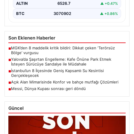
ALTIN
6526.7
▲ +0.47%
BTC
3070902
▲ +0.86%
Son Eklenen Haberler
MGK’den 8 maddelik kritik bildiri: Dikkat çeken ‘Terörsüz
■
Bölge’ vurgusu
Yalova’da Şaşırtan Engelleme: Kafe Önüne Park Etmek
■
İsteyen Sürücüye Sandalye ile Müdahale
İstanbul’un 8 İlçesinde Geniş Kapsamlı Su Kesintisi
■
Gerçekleşecek
Açık Alan Mimarisinde Konfor ve bahçe mutfağı Çözümleri
■
Messi, Dünya Kupası sonrası geri döndü
■
Güncel