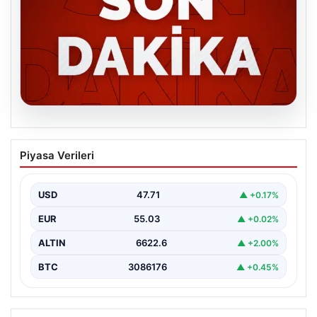
06.08.2026
MGK’den 8 maddelik kritik bildiri: Dikkat
Piyasa Verileri
çeken ‘Terörsüz Bölge’ vurgusu
USD
47.71
▲ +0.17%
EUR
55.03
▲ +0.02%
ALTIN
6622.6
▲ +2.00%
BTC
3086176
▲ +0.45%