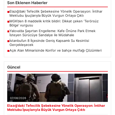
Son Eklenen Haberler
Elazığ’daki Tefecilik Şebekesine Yönelik Operasyon: İntihar
■
Mektubu İpuçlarıyla Büyük Vurgun Ortaya Çıktı
MGK’den 8 maddelik kritik bildiri: Dikkat çeken ‘Terörsüz
■
Bölge’ vurgusu
Yalova’da Şaşırtan Engelleme: Kafe Önüne Park Etmek
■
İsteyen Sürücüye Sandalye ile Müdahale
İstanbul’un 8 İlçesinde Geniş Kapsamlı Su Kesintisi
■
Gerçekleşecek
Açık Alan Mimarisinde Konfor ve bahçe mutfağı Çözümleri
■
Güncel
07/08/2026
Elazığ’daki Tefecilik Şebekesine Yönelik Operasyon: İntihar
Mektubu İpuçlarıyla Büyük Vurgun Ortaya Çıktı