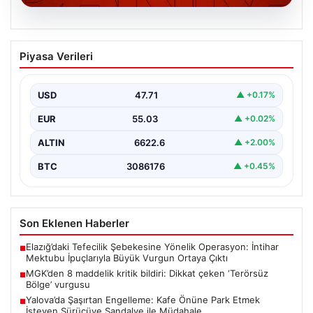
06.08.2026
MGK’den 8 maddelik kritik bildiri: Dikkat
Piyasa Verileri
çeken ‘Terörsüz Bölge’ vurgusu
USD
47.71
▲ +0.17%
EUR
55.03
▲ +0.02%
ALTIN
6622.6
▲ +2.00%
BTC
3086176
▲ +0.45%
Son Eklenen Haberler
Elazığ’daki Tefecilik Şebekesine Yönelik Operasyon: İntihar
■
Mektubu İpuçlarıyla Büyük Vurgun Ortaya Çıktı
MGK’den 8 maddelik kritik bildiri: Dikkat çeken ‘Terörsüz
■
Bölge’ vurgusu
Yalova’da Şaşırtan Engelleme: Kafe Önüne Park Etmek
■
İsteyen Sürücüye Sandalye ile Müdahale