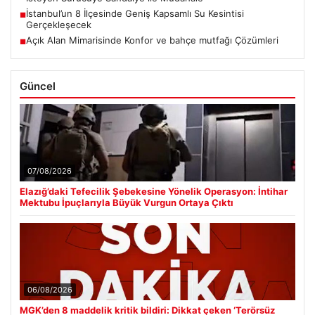
İstanbul’un 8 İlçesinde Geniş Kapsamlı Su Kesintisi
■
Gerçekleşecek
Açık Alan Mimarisinde Konfor ve bahçe mutfağı Çözümleri
■
Güncel
07/08/2026
Elazığ’daki Tefecilik Şebekesine Yönelik Operasyon: İntihar
Mektubu İpuçlarıyla Büyük Vurgun Ortaya Çıktı
06/08/2026
MGK’den 8 maddelik kritik bildiri: Dikkat çeken ‘Terörsüz