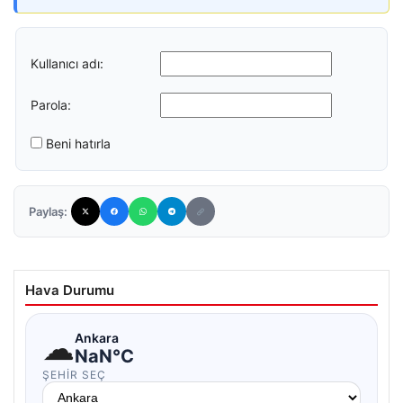
Kullanıcı adı:
Parola:
Beni hatırla
Paylaş:
Hava Durumu
☁
Ankara
NaN°C
ŞEHIR SEÇ