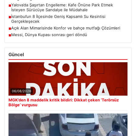
Yalova’da Şaşırtan Engelleme: Kafe Önüne Park Etmek
■
İsteyen Sürücüye Sandalye ile Müdahale
İstanbul’un 8 İlçesinde Geniş Kapsamlı Su Kesintisi
■
Gerçekleşecek
Açık Alan Mimarisinde Konfor ve bahçe mutfağı Çözümleri
■
Messi, Dünya Kupası sonrası geri döndü
■
Güncel
06/08/2026
MGK’den 8 maddelik kritik bildiri: Dikkat çeken ‘Terörsüz
Bölge’ vurgusu