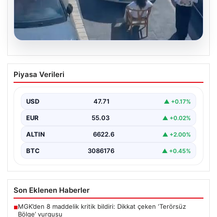
05.08.2026
Yalova’da Şaşırtan Engelleme: Kafe
Piyasa Verileri
Önüne Park Etmek İsteyen Sürücüye
Sandalye ile Müdahale
USD
47.71
▲ +0.17%
Yalova'da yaşanan sıra dışı bir olay, gündeme damgasını
vurdu. Adnan Menderes Mahallesi Ufuk Sokak'ta…
EUR
55.03
▲ +0.02%
ALTIN
6622.6
▲ +2.00%
BTC
3086176
▲ +0.45%
Son Eklenen Haberler
MGK’den 8 maddelik kritik bildiri: Dikkat çeken ‘Terörsüz
■
Bölge’ vurgusu