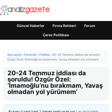
Güncel Haberler
Firma Rehberi
Forum
Çerez Politikası
Ana sayfa
›
Forumlar
›
Politika
›
20-24 Temmuz iddiası da soruldu!
Özgür Özel: ‘İmamoğlu’nu bırakmam, Yavaş olmadan yol yürümem’
20-24 Temmuz iddiası da
soruldu! Özgür Özel:
‘İmamoğlu’nu bırakmam, Yavaş
olmadan yol yürümem’
Bu konu 0 yanıt içerir, 1 izleyen vardır ve en son
1 ay önce
admin