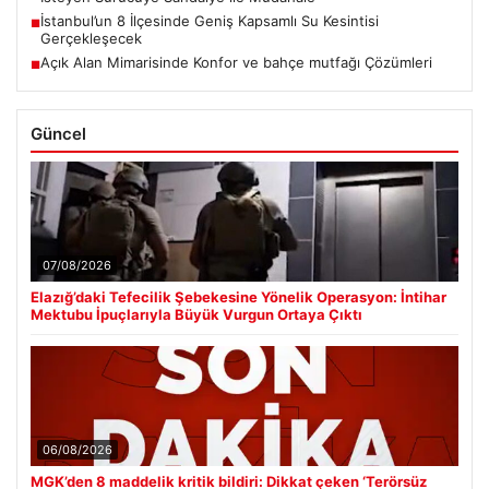
İstanbul’un 8 İlçesinde Geniş Kapsamlı Su Kesintisi
■
Gerçekleşecek
Açık Alan Mimarisinde Konfor ve bahçe mutfağı Çözümleri
■
Güncel
07/08/2026
Elazığ’daki Tefecilik Şebekesine Yönelik Operasyon: İntihar
Mektubu İpuçlarıyla Büyük Vurgun Ortaya Çıktı
06/08/2026
MGK’den 8 maddelik kritik bildiri: Dikkat çeken ‘Terörsüz