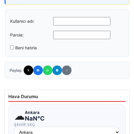
Kullanıcı adı:
Parola:
Beni hatırla
Paylaş:
Hava Durumu
☁
Ankara
NaN°C
ŞEHIR SEÇ