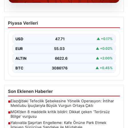
06.08.2026
MGK’den 8 maddelik kritik bildiri: Dikkat
Piyasa Verileri
çeken ‘Terörsüz Bölge’ vurgusu
USD
47.71
▲ +0.17%
EUR
55.03
▲ +0.02%
ALTIN
6622.6
▲ +2.00%
BTC
3086176
▲ +0.45%
Son Eklenen Haberler
Elazığ’daki Tefecilik Şebekesine Yönelik Operasyon: İntihar
■
Mektubu İpuçlarıyla Büyük Vurgun Ortaya Çıktı
MGK’den 8 maddelik kritik bildiri: Dikkat çeken ‘Terörsüz
■
Bölge’ vurgusu
Yalova’da Şaşırtan Engelleme: Kafe Önüne Park Etmek
■
İsteyen Sürücüye Sandalye ile Müdahale