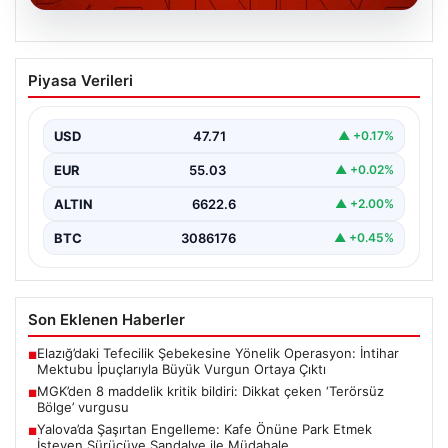
06.08.2026
MGK’den 8 maddelik kritik bildiri: Dikkat
Piyasa Verileri
çeken ‘Terörsüz Bölge’ vurgusu
USD
47.71
▲ +0.17%
EUR
55.03
▲ +0.02%
ALTIN
6622.6
▲ +2.00%
BTC
3086176
▲ +0.45%
Son Eklenen Haberler
Elazığ’daki Tefecilik Şebekesine Yönelik Operasyon: İntihar
■
Mektubu İpuçlarıyla Büyük Vurgun Ortaya Çıktı
MGK’den 8 maddelik kritik bildiri: Dikkat çeken ‘Terörsüz
■
Bölge’ vurgusu
Yalova’da Şaşırtan Engelleme: Kafe Önüne Park Etmek
■
İsteyen Sürücüye Sandalye ile Müdahale