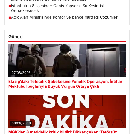
İstanbul’un 8 İlçesinde Geniş Kapsamlı Su Kesintisi
■
Gerçekleşecek
Açık Alan Mimarisinde Konfor ve bahçe mutfağı Çözümleri
■
Güncel
07/08/2026
Elazığ’daki Tefecilik Şebekesine Yönelik Operasyon: İntihar
Mektubu İpuçlarıyla Büyük Vurgun Ortaya Çıktı
06/08/2026
MGK’den 8 maddelik kritik bildiri: Dikkat çeken ‘Terörsüz