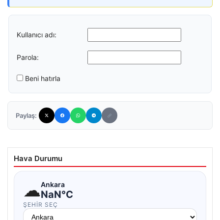
Kullanıcı adı:
Parola:
Beni hatırla
Paylaş:
Hava Durumu
☁
Ankara
NaN°C
ŞEHIR SEÇ