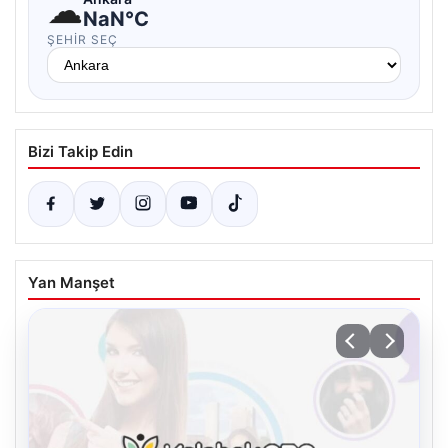
☁
NaN°C
ŞEHIR SEÇ
Bizi Takip Edin
Yan Manşet