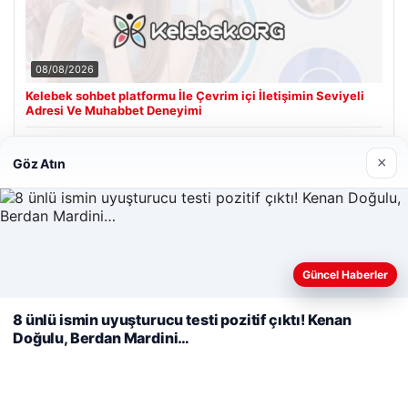
08/08/2026
Kelebek sohbet platformu İle Çevrim içi İletişimin Seviyeli
Adresi Ve Muhabbet Deneyimi
×
Göz Atın
Son Eklenen Firmalar
Cengiz Sigorta
23/06/2026
Web sitemizi nasıl kullandığınızı daha iyi anlayabilmek,
Güncel Haberler
deneyiminizi kişiselleştirmek ve geliştirmek amacıyla çerezler
kullanıyoruz.
Çerez Politikamız
8 ünlü ismin uyuşturucu testi pozitif çıktı! Kenan
Doğulu, Berdan Mardini…
Reddet
Kabul Et
© 2026 Analiz Gazete – Güncel Haberler