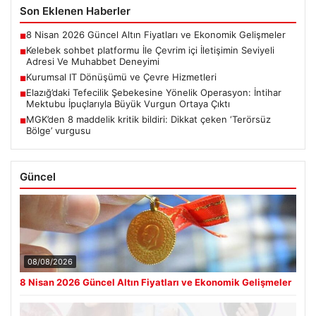
Son Eklenen Haberler
8 Nisan 2026 Güncel Altın Fiyatları ve Ekonomik Gelişmeler
■
Kelebek sohbet platformu İle Çevrim içi İletişimin Seviyeli
■
Adresi Ve Muhabbet Deneyimi
Kurumsal IT Dönüşümü ve Çevre Hizmetleri
■
Elazığ’daki Tefecilik Şebekesine Yönelik Operasyon: İntihar
■
Mektubu İpuçlarıyla Büyük Vurgun Ortaya Çıktı
MGK’den 8 maddelik kritik bildiri: Dikkat çeken ‘Terörsüz
■
Bölge’ vurgusu
Güncel
08/08/2026
8 Nisan 2026 Güncel Altın Fiyatları ve Ekonomik Gelişmeler