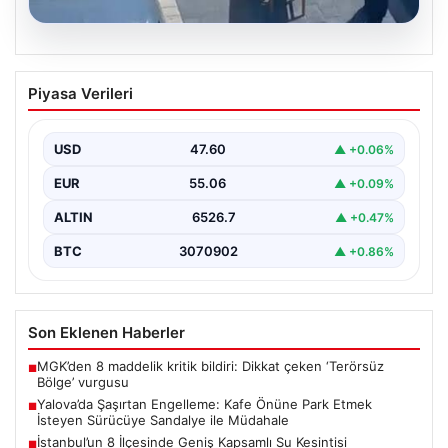
05.08.2026
Yalova’da Şaşırtan Engelleme: Kafe
Piyasa Verileri
Önüne Park Etmek İsteyen Sürücüye
Sandalye ile Müdahale
USD
47.60
▲ +0.06%
Yalova'da yaşanan sıra dışı bir olay, gündeme damgasını
vurdu. Adnan Menderes Mahallesi Ufuk Sokak'ta…
EUR
55.06
▲ +0.09%
ALTIN
6526.7
▲ +0.47%
BTC
3070902
▲ +0.86%
Son Eklenen Haberler
MGK’den 8 maddelik kritik bildiri: Dikkat çeken ‘Terörsüz
■
Bölge’ vurgusu
Yalova’da Şaşırtan Engelleme: Kafe Önüne Park Etmek
■
İsteyen Sürücüye Sandalye ile Müdahale
İstanbul’un 8 İlçesinde Geniş Kapsamlı Su Kesintisi
■