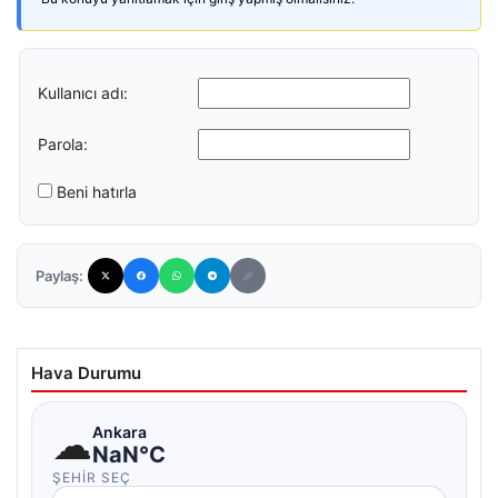
Kullanıcı adı:
Parola:
Beni hatırla
Paylaş:
Hava Durumu
☁
Ankara
NaN°C
ŞEHIR SEÇ