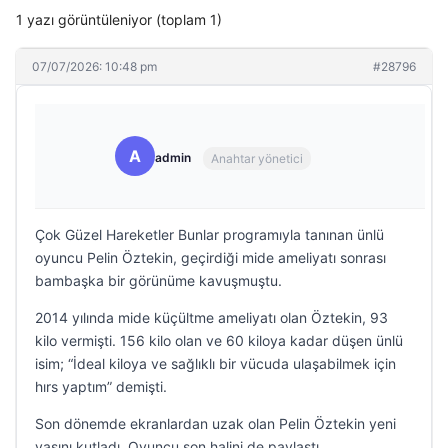
1 yazı görüntüleniyor (toplam 1)
07/07/2026: 10:48 pm
#28796
A
admin
Anahtar yönetici
Çok Güzel Hareketler Bunlar programıyla tanınan ünlü
oyuncu Pelin Öztekin, geçirdiği mide ameliyatı sonrası
bambaşka bir görünüme kavuşmuştu.
2014 yılında mide küçültme ameliyatı olan Öztekin, 93
kilo vermişti. 156 kilo olan ve 60 kiloya kadar düşen ünlü
isim; “İdeal kiloya ve sağlıklı bir vücuda ulaşabilmek için
hırs yaptım” demişti.
Son dönemde ekranlardan uzak olan Pelin Öztekin yeni
yaşını kutladı. Oyuncu son halini de paylaştı.